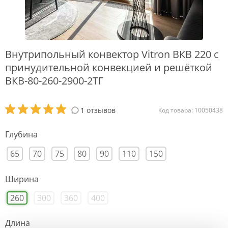
Внутрипольный конвектор Vitron ВКВ 220 с
принудительной конвекцией и решёткой
ВКВ-80-260-2900-2ТГ
1 отзывов
Код товара: 10050438
Глубина
65
70
75
80
90
110
150
Ширина
260
300
360
400
Длина