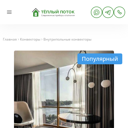
Главная
Конвекторы
Внутрипольные конвекторы
Популярный