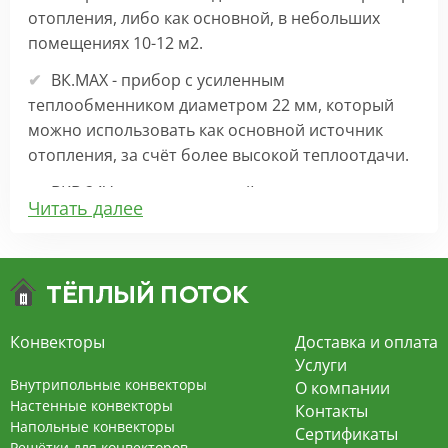
отопления, либо как основной, в небольших
помещениях 10-12 м2.
ВК.МАХ - прибор с усиленным
теплообменником диаметром 22 мм, который
можно использовать как основной источник
отопления, за счёт более высокой теплоотдачи.
ВКВ 24V – внутрипольный конвектор
Читать далее
отопления с вентилятором на 24В подходит для
обогрева больших комнат. Безопасен в
эксплуатации, имеет плавную регулировку,
экономит электроэнергию и бесшумно работает.
ВКВ – конвектор в полу с принудительной
Конвекторы
Доставка и оплата
конвекцией на 220В. За счет тангенциального
Услуги
вентилятора создает принудительную
Внутрипольные конвекторы
О компании
конвекцию, что позволяет обогревать
Настенные конвекторы
Контакты
Напольные конвекторы
помещения большой площади.
Сертификаты
Решётки для конвекторов