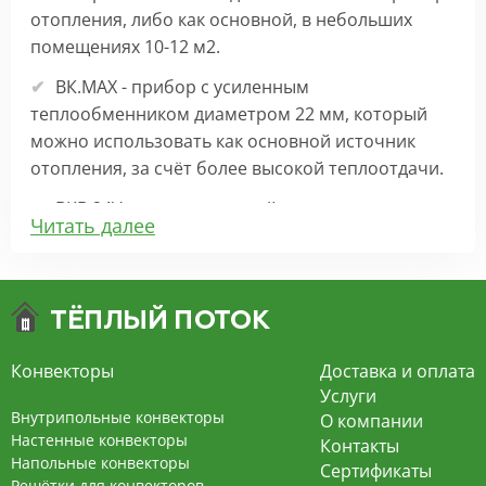
отопления, либо как основной, в небольших
помещениях 10-12 м2.
ВК.МАХ - прибор с усиленным
теплообменником диаметром 22 мм, который
можно использовать как основной источник
отопления, за счёт более высокой теплоотдачи.
ВКВ 24V – внутрипольный конвектор
Читать далее
отопления с вентилятором на 24В подходит для
обогрева больших комнат. Безопасен в
эксплуатации, имеет плавную регулировку,
экономит электроэнергию и бесшумно работает.
ВКВ – конвектор в полу с принудительной
Конвекторы
Доставка и оплата
конвекцией на 220В. За счет тангенциального
Услуги
вентилятора создает принудительную
Внутрипольные конвекторы
О компании
конвекцию, что позволяет обогревать
Настенные конвекторы
Контакты
Напольные конвекторы
помещения большой площади.
Сертификаты
Решётки для конвекторов