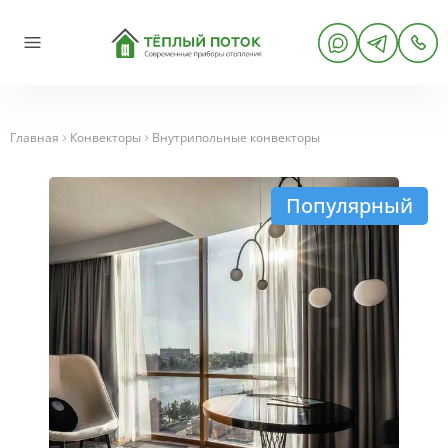
Главная
Конвекторы
Внутрипольные конвекторы
Популярный