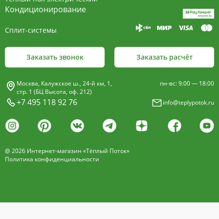
пластины, покрыт износостойким порошковым
Кондиционирование
покрытием чёрного цвета.
Сплит-системы
Декоративная решетка
- изготавливается двух типов: рулонная и
Заказать звонок
Заказать расчёт
продольная.
Материалы изготовления:
Москва, Калужское ш., 24-й км, 1,
пн-вс: 9:00 — 18:00
анодированный алюминий четырёх цветов -
стр. 1 (БЦ Высота, оф. 212)
+7 495 118 92 76
info@teplypotok.ru
золото, бронза, чёрный, серебро (без доплат)
дерево – дуб натуральный
дуб с покрытием 16 оттенков
@ 2026 Интернет-магазин «Тёплый Поток»
нержавеющая сталь
Политика конфиденциальности
Расстояние между профилем алюминиевой
решетки - 13мм.
Может быть изменена на 10 или
18 мм, что влияет на внешний вид и цену.
Высота профиля решетки 18 мм.