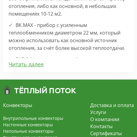
отопления, либо как основной, в небольших
помещениях 10-12 м2.
ВК.МАХ - прибор с усиленным
теплообменником диаметром 22 мм, который
можно использовать как основной источник
отопления, за счёт более высокой теплоотдачи.
ВКВ 24V – внутрипольный конвектор
Читать далее
отопления с вентилятором на 24В подходит для
обогрева больших комнат. Безопасен в
эксплуатации, имеет плавную регулировку,
экономит электроэнергию и бесшумно работает.
ВКВ – конвектор в полу с принудительной
Конвекторы
Доставка и оплата
конвекцией на 220В. За счет тангенциального
Услуги
вентилятора создает принудительную
Внутрипольные конвекторы
О компании
конвекцию, что позволяет обогревать
Настенные конвекторы
Контакты
Напольные конвекторы
помещения большой площади.
Сертификаты