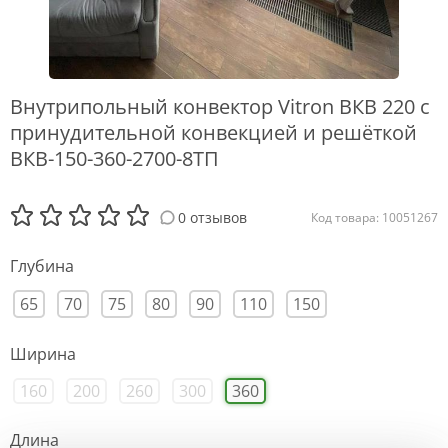
Внутрипольный конвектор Vitron ВКВ 220 с
принудительной конвекцией и решёткой
ВКВ-150-360-2700-8ТП
0 отзывов
Код товара: 10051267
Глубина
65
70
75
80
90
110
150
Ширина
160
200
260
300
360
Длина