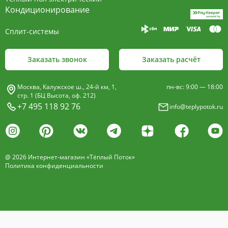
пластины, покрыт износостойким порошковым
Кондиционирование
покрытием чёрного цвета.
Сплит-системы
Декоративная решетка
- изготавливается двух типов: рулонная и
Заказать звонок
Заказать расчёт
продольная.
Материалы изготовления:
Москва, Калужское ш., 24-й км, 1,
пн-вс: 9:00 — 18:00
анодированный алюминий четырёх цветов -
стр. 1 (БЦ Высота, оф. 212)
+7 495 118 92 76
info@teplypotok.ru
золото, бронза, чёрный, серебро (без доплат)
дерево – дуб натуральный
дуб с покрытием 16 оттенков
@ 2026 Интернет-магазин «Тёплый Поток»
нержавеющая сталь
Политика конфиденциальности
Расстояние между профилем алюминиевой
решетки - 13мм.
Может быть изменена на 10 или
18 мм, что влияет на внешний вид и цену.
Высота профиля решетки 18 мм.