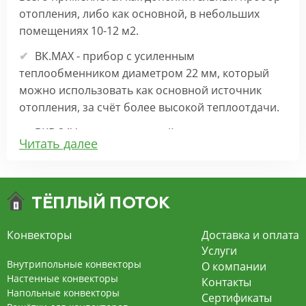
отопления, либо как основной, в небольших
помещениях 10-12 м2.
ВК.МАХ - прибор с усиленным
теплообменником диаметром 22 мм, который
можно использовать как основной источник
отопления, за счёт более высокой теплоотдачи.
ВКВ 24V – внутрипольный конвектор
Читать далее
отопления с вентилятором на 24В подходит для
обогрева больших комнат. Безопасен в
эксплуатации, имеет плавную регулировку,
экономит электроэнергию и бесшумно работает.
ВКВ – конвектор в полу с принудительной
Конвекторы
Доставка и оплата
конвекцией на 220В. За счет тангенциального
Услуги
вентилятора создает принудительную
Внутрипольные конвекторы
О компании
конвекцию, что позволяет обогревать
Настенные конвекторы
Контакты
Напольные конвекторы
помещения большой площади.
Сертификаты