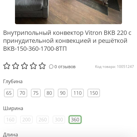
Внутрипольный конвектор Vitron ВКВ 220 с
принудительной конвекцией и решёткой
ВКВ-150-360-1700-8ТП
0 отзывов
Код товара: 10051247
Глубина
65
70
75
80
90
110
150
Ширина
160
200
260
300
360
Длина