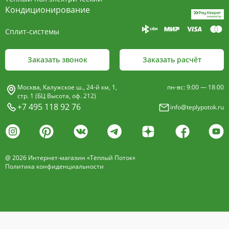
пластины, покрыт износостойким порошковым
Кондиционирование
покрытием чёрного цвета.
Сплит-системы
Декоративная решетка
- изготавливается двух типов: рулонная и
Заказать звонок
Заказать расчёт
продольная.
Материалы изготовления:
Москва, Калужское ш., 24-й км, 1,
пн-вс: 9:00 — 18:00
анодированный алюминий четырёх цветов -
стр. 1 (БЦ Высота, оф. 212)
+7 495 118 92 76
info@teplypotok.ru
золото, бронза, чёрный, серебро (без доплат)
дерево – дуб натуральный
дуб с покрытием 16 оттенков
@ 2026 Интернет-магазин «Тёплый Поток»
нержавеющая сталь
Политика конфиденциальности
Расстояние между профилем алюминиевой
решетки - 13мм.
Может быть изменена на 10 или
18 мм, что влияет на внешний вид и цену.
Высота профиля решетки 18 мм.