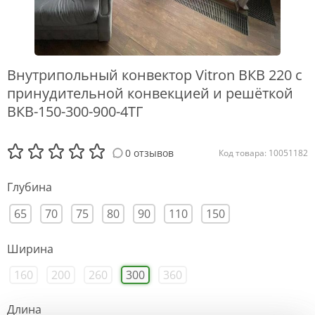
Внутрипольный конвектор Vitron ВКВ 220 с
принудительной конвекцией и решёткой
ВКВ-150-300-900-4ТГ
0 отзывов
Код товара: 10051182
Глубина
65
70
75
80
90
110
150
Ширина
160
200
260
300
360
Длина