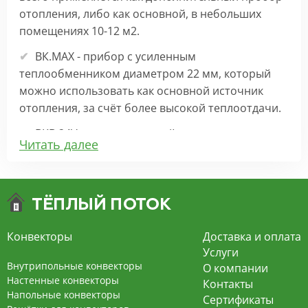
отопления, либо как основной, в небольших
помещениях 10-12 м2.
ВК.МАХ - прибор с усиленным
теплообменником диаметром 22 мм, который
можно использовать как основной источник
отопления, за счёт более высокой теплоотдачи.
ВКВ 24V – внутрипольный конвектор
Читать далее
отопления с вентилятором на 24В подходит для
обогрева больших комнат. Безопасен в
эксплуатации, имеет плавную регулировку,
экономит электроэнергию и бесшумно работает.
ВКВ – конвектор в полу с принудительной
Конвекторы
Доставка и оплата
конвекцией на 220В. За счет тангенциального
Услуги
вентилятора создает принудительную
Внутрипольные конвекторы
О компании
конвекцию, что позволяет обогревать
Настенные конвекторы
Контакты
Напольные конвекторы
помещения большой площади.
Сертификаты