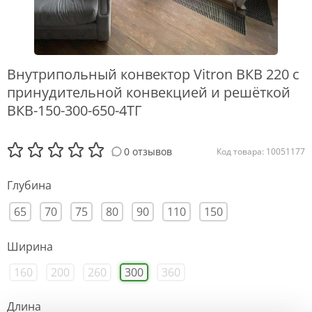
Внутрипольный конвектор Vitron ВКВ 220 с
принудительной конвекцией и решёткой
ВКВ-150-300-650-4ТГ
0 отзывов
Код товара: 10051177
Глубина
65
70
75
80
90
110
150
Ширина
160
200
260
300
360
Длина