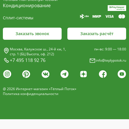
пластины, покрыт износостойким порошковым
Кондиционирование
покрытием чёрного цвета.
Сплит-системы
Декоративная решетка
- изготавливается двух типов: рулонная и
Заказать звонок
Заказать расчёт
продольная.
Материалы изготовления:
Москва, Калужское ш., 24-й км, 1,
пн-вс: 9:00 — 18:00
анодированный алюминий четырёх цветов -
стр. 1 (БЦ Высота, оф. 212)
+7 495 118 92 76
info@teplypotok.ru
золото, бронза, чёрный, серебро (без доплат)
дерево – дуб натуральный
дуб с покрытием 16 оттенков
@ 2026 Интернет-магазин «Тёплый Поток»
нержавеющая сталь
Политика конфиденциальности
Расстояние между профилем алюминиевой
решетки - 13мм.
Может быть изменена на 10 или
18 мм, что влияет на внешний вид и цену.
Высота профиля решетки 18 мм.