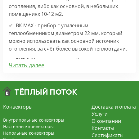
отопления, либо как основной, в небольших
помещениях 10-12 м2.
ВК.МАХ - прибор с усиленным
теплообменником диаметром 22 мм, который
можно использовать как основной источник
отопления, за счёт более высокой теплоотдачи.
ВКВ 24V – внутрипольный конвектор
Читать далее
отопления с вентилятором на 24В подходит для
обогрева больших комнат. Безопасен в
эксплуатации, имеет плавную регулировку,
экономит электроэнергию и бесшумно работает.
ВКВ – конвектор в полу с принудительной
Конвекторы
Доставка и оплата
конвекцией на 220В. За счет тангенциального
Услуги
вентилятора создает принудительную
Внутрипольные конвекторы
О компании
конвекцию, что позволяет обогревать
Настенные конвекторы
Контакты
Напольные конвекторы
помещения большой площади.
Сертификаты