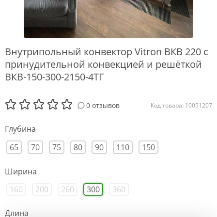
Внутрипольный конвектор Vitron ВКВ 220 с
принудительной конвекцией и решёткой
ВКВ-150-300-2150-4ТГ
0 отзывов
Код товара: 10051207
Глубина
65
70
75
80
90
110
150
Ширина
160
200
260
300
360
Длина