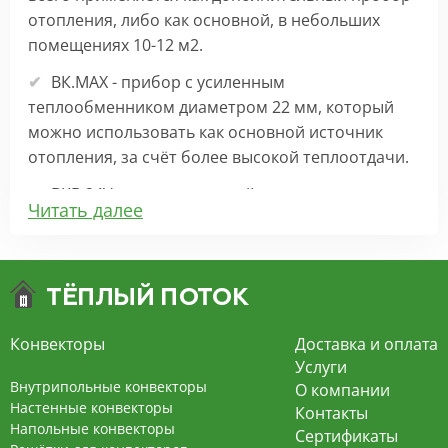
отопления, либо как основной, в небольших
помещениях 10-12 м2.
ВК.МАХ - прибор с усиленным
теплообменником диаметром 22 мм, который
можно использовать как основной источник
отопления, за счёт более высокой теплоотдачи.
ВКВ 24V – внутрипольный конвектор
Читать далее
отопления с вентилятором на 24В подходит для
обогрева больших комнат. Безопасен в
эксплуатации, имеет плавную регулировку,
экономит электроэнергию и бесшумно работает.
ВКВ – конвектор в полу с принудительной
Конвекторы
Доставка и оплата
конвекцией на 220В. За счет тангенциального
Услуги
вентилятора создает принудительную
Внутрипольные конвекторы
О компании
конвекцию, что позволяет обогревать
Настенные конвекторы
Контакты
Напольные конвекторы
помещения большой площади.
Сертификаты