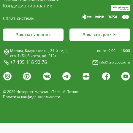
пластины, покрыт износостойким порошковым
Кондиционирование
покрытием чёрного цвета.
Сплит-системы
Декоративная решетка
- изготавливается двух типов: рулонная и
Заказать звонок
Заказать расчёт
продольная.
Материалы изготовления:
Москва, Калужское ш., 24-й км, 1,
пн-вс: 9:00 — 18:00
анодированный алюминий четырёх цветов -
стр. 1 (БЦ Высота, оф. 212)
+7 495 118 92 76
info@teplypotok.ru
золото, бронза, чёрный, серебро (без доплат)
дерево – дуб натуральный
дуб с покрытием 16 оттенков
@ 2026 Интернет-магазин «Тёплый Поток»
нержавеющая сталь
Политика конфиденциальности
Расстояние между профилем алюминиевой
решетки - 13мм.
Может быть изменена на 10 или
18 мм, что влияет на внешний вид и цену.
Высота профиля решетки 18 мм.