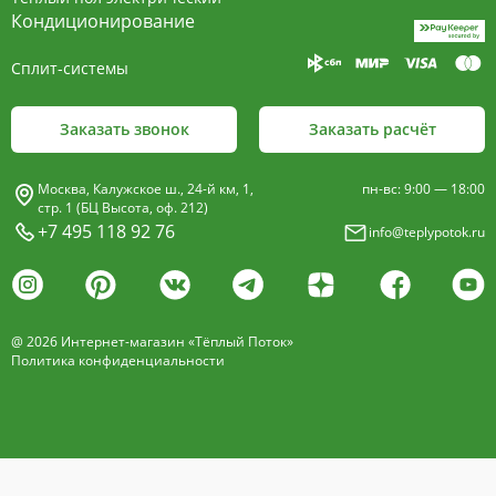
пластины, покрыт износостойким порошковым
Кондиционирование
покрытием чёрного цвета.
Сплит-системы
Декоративная решетка
- изготавливается двух типов: рулонная и
Заказать звонок
Заказать расчёт
продольная.
Материалы изготовления:
Москва, Калужское ш., 24-й км, 1,
пн-вс: 9:00 — 18:00
анодированный алюминий четырёх цветов -
стр. 1 (БЦ Высота, оф. 212)
+7 495 118 92 76
info@teplypotok.ru
золото, бронза, чёрный, серебро (без доплат)
дерево – дуб натуральный
дуб с покрытием 16 оттенков
@ 2026 Интернет-магазин «Тёплый Поток»
нержавеющая сталь
Политика конфиденциальности
Расстояние между профилем алюминиевой
решетки - 13мм.
Может быть изменена на 10 или
18 мм, что влияет на внешний вид и цену.
Высота профиля решетки 18 мм.