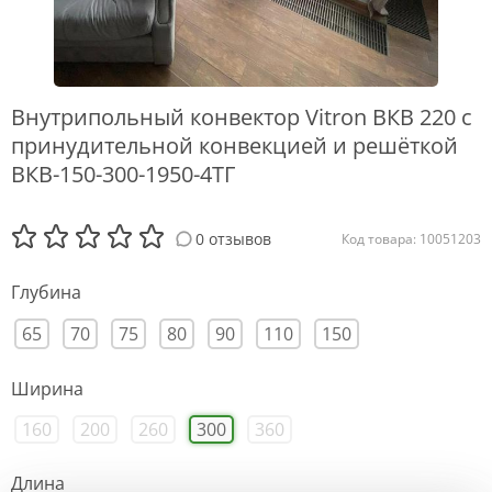
Внутрипольный конвектор Vitron ВКВ 220 с
принудительной конвекцией и решёткой
ВКВ-150-300-1950-4ТГ
0 отзывов
Код товара: 10051203
Глубина
65
70
75
80
90
110
150
Ширина
160
200
260
300
360
Длина