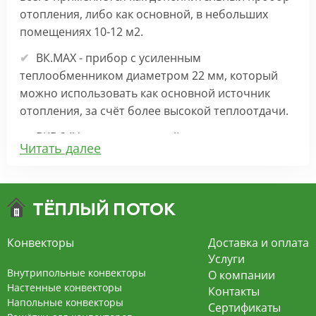
отопления, либо как основной, в небольших
помещениях 10-12 м2.
ВК.МАХ - прибор с усиленным
теплообменником диаметром 22 мм, который
можно использовать как основной источник
отопления, за счёт более высокой теплоотдачи.
ВКВ 24V – внутрипольный конвектор
Читать далее
отопления с вентилятором на 24В подходит для
обогрева больших комнат. Безопасен в
эксплуатации, имеет плавную регулировку,
экономит электроэнергию и бесшумно работает.
ВКВ – конвектор в полу с принудительной
Конвекторы
Доставка и оплата
конвекцией на 220В. За счет тангенциального
Услуги
вентилятора создает принудительную
Внутрипольные конвекторы
О компании
конвекцию, что позволяет обогревать
Настенные конвекторы
Контакты
Напольные конвекторы
помещения большой площади.
Сертификаты