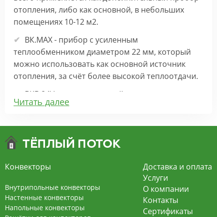
отопления, либо как основной, в небольших
помещениях 10-12 м2.
ВК.МАХ - прибор с усиленным
теплообменником диаметром 22 мм, который
можно использовать как основной источник
отопления, за счёт более высокой теплоотдачи.
ВКВ 24V – внутрипольный конвектор
Читать далее
отопления с вентилятором на 24В подходит для
обогрева больших комнат. Безопасен в
эксплуатации, имеет плавную регулировку,
экономит электроэнергию и бесшумно работает.
ВКВ – конвектор в полу с принудительной
Конвекторы
Доставка и оплата
конвекцией на 220В. За счет тангенциального
Услуги
вентилятора создает принудительную
Внутрипольные конвекторы
О компании
конвекцию, что позволяет обогревать
Настенные конвекторы
Контакты
Напольные конвекторы
помещения большой площади.
Сертификаты