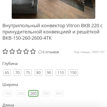
Внутрипольный конвектор Vitron ВКВ 220 с
принудительной конвекцией и решёткой
ВКВ-150-260-2600-4ТК
0 отзывов
Код товара: 10051167
Глубина
65
70
75
80
90
110
150
Ширина
160
200
260
300
360
Длина