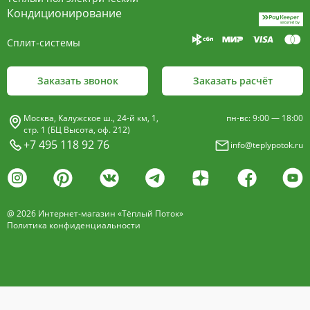
пластины, покрыт износостойким порошковым
Кондиционирование
покрытием чёрного цвета.
Сплит-системы
Декоративная решетка
- изготавливается двух типов: рулонная и
Заказать звонок
Заказать расчёт
продольная.
Материалы изготовления:
Москва, Калужское ш., 24-й км, 1,
пн-вс: 9:00 — 18:00
анодированный алюминий четырёх цветов -
стр. 1 (БЦ Высота, оф. 212)
+7 495 118 92 76
info@teplypotok.ru
золото, бронза, чёрный, серебро (без доплат)
дерево – дуб натуральный
дуб с покрытием 16 оттенков
@ 2026 Интернет-магазин «Тёплый Поток»
нержавеющая сталь
Политика конфиденциальности
Расстояние между профилем алюминиевой
решетки - 13мм.
Может быть изменена на 10 или
18 мм, что влияет на внешний вид и цену.
Высота профиля решетки 18 мм.