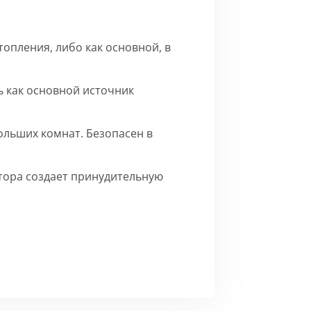
опления, либо как основной, в
 как основной источник
ольших комнат. Безопасен в
ятора создает принудительную
го матового цвета.
Сборка
ерху внутренние части на время