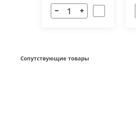
Декоративная рамка
выполнена из алюмини
напольного покрытия и короба конвектора, 
Типы рамок
смотрите в ленте фотографий.
Специальные исполнения:
Угловое исполнение
- состоит из 2х и 
Сопутствующие товары
соединения 70 градусов.
Радиусное исполнение
- минимальный р
большей длины, конвектор собирается из 
Составной конвектор
- длинной более 
конструкцию осуществляется через специа
Приточная вентиляция
- через отопит
Конвектор с дренажем
- применяются д
имеющим уклон для слива воды в дренажну