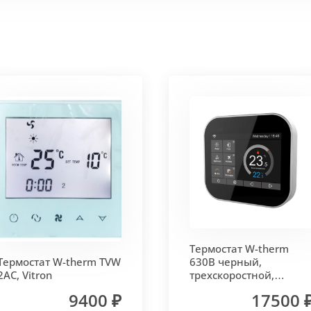
 корпус из высококачественной нержавеющей стали мар
т
. Состоит из бесшовных медных труб диаметра 15мм 
ым покрытием чёрного цвета.
родольная.
 - золото, бронза, чёрный, серебро (без доплат)
Термостат W-therm
 решетки - 13мм.
Может быть изменена на 10 или 18 мм
Термостат W-therm TVW
630В черный,
2AC, Vitron
трехскоростной,
MCB.630.Wi-Fi, Vitron
9400 ₽
17500 
лах.