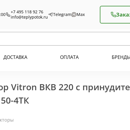
+7 495 118 92 76
Зака
:00
Telegram
Max
info@teplypotok.ru
ДОСТАВКА
ОПЛАТА
БРЕНД
р Vitron ВКВ 220 с принудит
150-4ТК
екторы