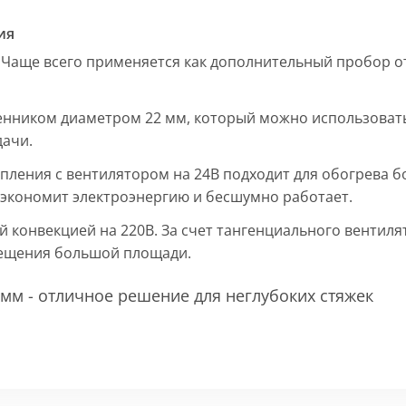
ия
 Чаще всего применяется как дополнительный пробор от
енником диаметром 22 мм, который можно использовать
дачи.
пления с вентилятором на 24В подходит для обогрева б
, экономит электроэнергию и бесшумно работает.
ой конвекцией на 220В. За счет тангенциального вентил
мещения большой площади.
мм - отличное решение для неглубоких стяжек
 мм и покрыт защитным слоем порошковой краски черно
ие попадания раствора. Монтажная плита защищает св