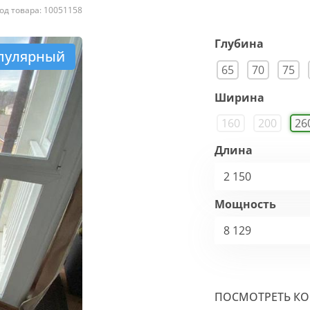
од товара: 10051158
Глубина
пулярный
65
70
75
Ширина
160
200
26
Длина
2 150
Мощность
8 129
ПОСМОТРЕТЬ К