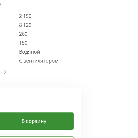
И
2 150
8 129
260
150
Водяной
С вентилятором
В корзину