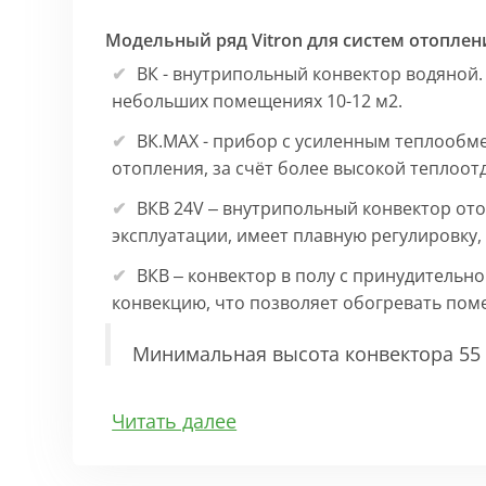
Модельный ряд Vitron для систем отоплен
ВК - внутрипольный конвектор водяной.
небольших помещениях 10-12 м2.
ВК.МАХ - прибор с усиленным теплообм
отопления, за счёт более высокой теплоот
ВКВ 24V – внутрипольный конвектор ото
эксплуатации, имеет плавную регулировку
ВКВ – конвектор в полу с принудительн
конвекцию, что позволяет обогревать по
Минимальная высота конвектора 55 
Особенности:
Читать далее
Корпус выполнен из оцинкованной стали 1
выполнена точно, без зазоров во избежан