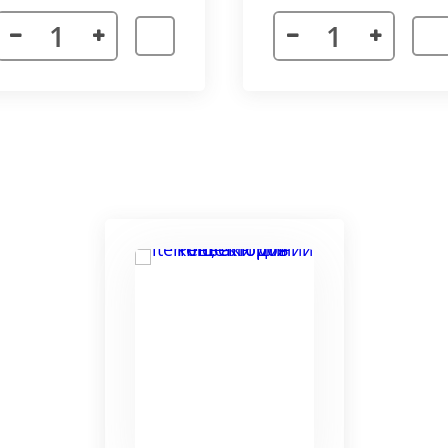
я. Придает прибору завершенности и помогает скрыть
а также увеличивает жесткость короба.
более изделий, которые соединяются болтами с торцевы
адиус 800 мм. Длина одного цельного радиусного конве
отдельных сегментов.
3000 мм поставляется отдельными частями. Соединение 
льное соединение.
ельный прибор позволяет создать идеальный микроклим
ля влажных помещений. Корпус конвектора изготавлив
ю систему.