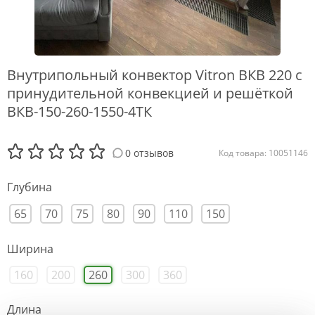
Внутрипольный конвектор Vitron ВКВ 220 с
принудительной конвекцией и решёткой
ВКВ-150-260-1550-4ТК
0 отзывов
Код товара: 10051146
Глубина
65
70
75
80
90
110
150
Ширина
160
200
260
300
360
Длина