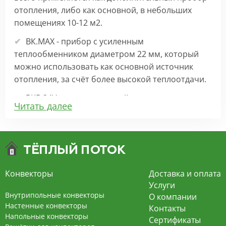
отопления, либо как основной, в небольших
помещениях 10-12 м2.
ВК.МАХ - прибор с усиленным
теплообменником диаметром 22 мм, который
можно использовать как основной источник
отопления, за счёт более высокой теплоотдачи.
ВКВ 24V – внутрипольный конвектор
Читать далее
отопления с вентилятором на 24В подходит для
обогрева больших комнат. Безопасен в
эксплуатации, имеет плавную регулировку,
экономит электроэнергию и бесшумно работает.
ВКВ – конвектор в полу с принудительной
Конвекторы
Доставка и оплата
конвекцией на 220В. За счет тангенциального
Услуги
вентилятора создает принудительную
Внутрипольные конвекторы
О компании
конвекцию, что позволяет обогревать
Настенные конвекторы
Контакты
Напольные конвекторы
помещения большой площади.
Сертификаты