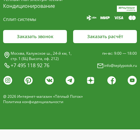
пластины, покрыт износостойким порошковым
Кондиционирование
покрытием чёрного цвета.
Сплит-системы
Декоративная решетка
- изготавливается двух типов: рулонная и
Заказать звонок
Заказать расчёт
продольная.
Материалы изготовления:
Москва, Калужское ш., 24-й км, 1,
пн-вс: 9:00 — 18:00
анодированный алюминий четырёх цветов -
стр. 1 (БЦ Высота, оф. 212)
+7 495 118 92 76
info@teplypotok.ru
золото, бронза, чёрный, серебро (без доплат)
дерево – дуб натуральный
дуб с покрытием 16 оттенков
@ 2026 Интернет-магазин «Тёплый Поток»
нержавеющая сталь
Политика конфиденциальности
Расстояние между профилем алюминиевой
решетки - 13мм.
Может быть изменена на 10 или
18 мм, что влияет на внешний вид и цену.
Высота профиля решетки 18 мм.