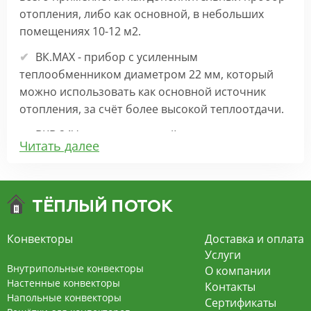
отопления, либо как основной, в небольших
помещениях 10-12 м2.
ВК.МАХ - прибор с усиленным
теплообменником диаметром 22 мм, который
можно использовать как основной источник
отопления, за счёт более высокой теплоотдачи.
ВКВ 24V – внутрипольный конвектор
Читать далее
отопления с вентилятором на 24В подходит для
обогрева больших комнат. Безопасен в
эксплуатации, имеет плавную регулировку,
экономит электроэнергию и бесшумно работает.
ВКВ – конвектор в полу с принудительной
Конвекторы
Доставка и оплата
конвекцией на 220В. За счет тангенциального
Услуги
вентилятора создает принудительную
Внутрипольные конвекторы
О компании
конвекцию, что позволяет обогревать
Настенные конвекторы
Контакты
Напольные конвекторы
помещения большой площади.
Сертификаты