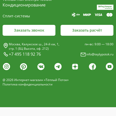
пластины, покрыт износостойким порошковым
Кондиционирование
покрытием чёрного цвета.
Сплит-системы
Декоративная решетка
- изготавливается двух типов: рулонная и
Заказать звонок
Заказать расчёт
продольная.
Материалы изготовления:
Москва, Калужское ш., 24-й км, 1,
пн-вс: 9:00 — 18:00
анодированный алюминий четырёх цветов -
стр. 1 (БЦ Высота, оф. 212)
+7 495 118 92 76
info@teplypotok.ru
золото, бронза, чёрный, серебро (без доплат)
дерево – дуб натуральный
дуб с покрытием 16 оттенков
@ 2026 Интернет-магазин «Тёплый Поток»
нержавеющая сталь
Политика конфиденциальности
Расстояние между профилем алюминиевой
решетки - 13мм.
Может быть изменена на 10 или
18 мм, что влияет на внешний вид и цену.
Высота профиля решетки 18 мм.