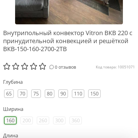
Внутрипольный конвектор Vitron ВКВ 220 с
принудительной конвекцией и решёткой
ВКВ-150-160-2700-2ТВ
0 отзывов
Код товара: 10051071
Глубина
65
70
75
80
90
110
150
Ширина
160
200
260
300
360
Длина