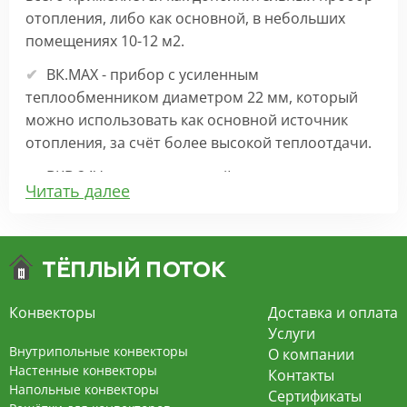
отопления, либо как основной, в небольших
помещениях 10-12 м2.
ВК.МАХ - прибор с усиленным
теплообменником диаметром 22 мм, который
можно использовать как основной источник
отопления, за счёт более высокой теплоотдачи.
ВКВ 24V – внутрипольный конвектор
Читать далее
отопления с вентилятором на 24В подходит для
обогрева больших комнат. Безопасен в
эксплуатации, имеет плавную регулировку,
экономит электроэнергию и бесшумно работает.
ВКВ – конвектор в полу с принудительной
Конвекторы
Доставка и оплата
конвекцией на 220В. За счет тангенциального
Услуги
вентилятора создает принудительную
Внутрипольные конвекторы
О компании
конвекцию, что позволяет обогревать
Настенные конвекторы
Контакты
Напольные конвекторы
помещения большой площади.
Сертификаты