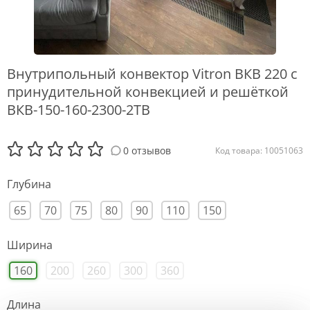
Внутрипольный конвектор Vitron ВКВ 220 с
принудительной конвекцией и решёткой
ВКВ-150-160-2300-2ТВ
0 отзывов
Код товара: 10051063
Глубина
65
70
75
80
90
110
150
Ширина
160
200
260
300
360
Длина