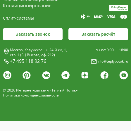
пластины, покрыт износостойким порошковым
Кондиционирование
покрытием чёрного цвета.
Сплит-системы
Декоративная решетка
- изготавливается двух типов: рулонная и
Заказать звонок
Заказать расчёт
продольная.
Материалы изготовления:
Москва, Калужское ш., 24-й км, 1,
пн-вс: 9:00 — 18:00
анодированный алюминий четырёх цветов -
стр. 1 (БЦ Высота, оф. 212)
+7 495 118 92 76
info@teplypotok.ru
золото, бронза, чёрный, серебро (без доплат)
дерево – дуб натуральный
дуб с покрытием 16 оттенков
@ 2026 Интернет-магазин «Тёплый Поток»
нержавеющая сталь
Политика конфиденциальности
Расстояние между профилем алюминиевой
решетки - 13мм.
Может быть изменена на 10 или
18 мм, что влияет на внешний вид и цену.
Высота профиля решетки 18 мм.