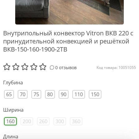
Внутрипольный конвектор Vitron ВКВ 220 с
принудительной конвекцией и решёткой
ВКВ-150-160-1900-2ТВ
0 отзывов
Код товара: 10051055
Глубина
65
70
75
80
90
110
150
Ширина
160
200
260
300
360
Длина