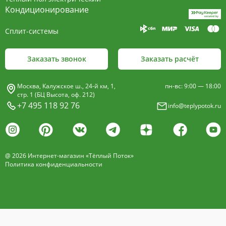
пластины, покрыт износостойким порошковым
Кондиционирование
покрытием чёрного цвета.
Сплит-системы
Декоративная решетка
- изготавливается двух типов: рулонная и
Заказать звонок
Заказать расчёт
продольная.
Материалы изготовления:
Москва, Калужское ш., 24-й км, 1,
пн-вс: 9:00 — 18:00
анодированный алюминий четырёх цветов -
стр. 1 (БЦ Высота, оф. 212)
+7 495 118 92 76
info@teplypotok.ru
золото, бронза, чёрный, серебро (без доплат)
дерево – дуб натуральный
дуб с покрытием 16 оттенков
@ 2026 Интернет-магазин «Тёплый Поток»
нержавеющая сталь
Политика конфиденциальности
Расстояние между профилем алюминиевой
решетки - 13мм.
Может быть изменена на 10 или
18 мм, что влияет на внешний вид и цену.
Высота профиля решетки 18 мм.