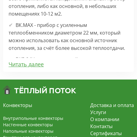
отопления, либо как основной, в небольших
помещениях 10-12 м2.
ВК.МАХ - прибор с усиленным
теплообменником диаметром 22 мм, который
можно использовать как основной источник
отопления, за счёт более высокой теплоотдачи.
ВКВ 24V – внутрипольный конвектор
Читать далее
отопления с вентилятором на 24В подходит для
обогрева больших комнат. Безопасен в
эксплуатации, имеет плавную регулировку,
экономит электроэнергию и бесшумно работает.
ВКВ – конвектор в полу с принудительной
Конвекторы
Доставка и оплата
конвекцией на 220В. За счет тангенциального
Услуги
вентилятора создает принудительную
Внутрипольные конвекторы
О компании
конвекцию, что позволяет обогревать
Настенные конвекторы
Контакты
Напольные конвекторы
помещения большой площади.
Сертификаты