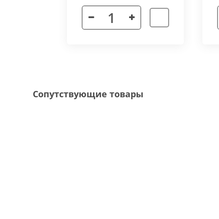
Декоративная рамка
выполнена из алюмини
напольного покрытия и короба конвектора, 
Типы рамок
смотрите в ленте фотографий.
Специальные исполнения:
Угловое исполнение
- состоит из 2х и 
Сопутствующие товары
соединения 70 градусов.
Радиусное исполнение
- минимальный р
большей длины, конвектор собирается из 
Составной конвектор
- длинной более 
конструкцию осуществляется через специа
Приточная вентиляция
- через отопит
Конвектор с дренажем
- применяются д
имеющим уклон для слива воды в дренажну