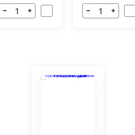
я. Придает прибору завершенности и помогает скрыть
а также увеличивает жесткость короба.
более изделий, которые соединяются болтами с торцевы
адиус 800 мм. Длина одного цельного радиусного конве
отдельных сегментов.
3000 мм поставляется отдельными частями. Соединение 
льное соединение.
ельный прибор позволяет создать идеальный микроклим
ля влажных помещений. Корпус конвектора изготавлив
ю систему.