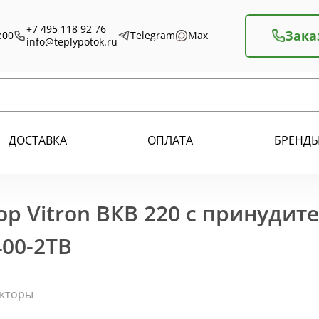
+7 495 118 92 76
Зака
:00
Telegram
Max
info@teplypotok.ru
ДОСТАВКА
ОПЛАТА
БРЕНД
р Vitron ВКВ 220 с принудит
400-2ТВ
екторы