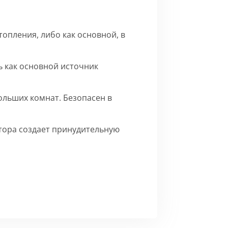
опления, либо как основной, в
 как основной источник
ольших комнат. Безопасен в
ятора создает принудительную
го матового цвета.
Сборка
ерху внутренние части на время