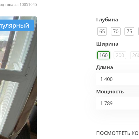
од товара: 10051045
Глубина
пулярный
65
70
75
Ширина
160
200
26
Длина
1 400
Мощность
1 789
ПОСМОТРЕТЬ К