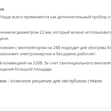
ия
 Чаще всего применяется как дополнительный пробор от
енником диаметром 22 мм, который можно использовать
дачи.
пления с вентилятором на 24В подходит для обогрева б
, экономит электроэнергию и бесшумно работает.
ой конвекцией на 220В. За счет тангенциального вентил
мещения большой площади.
мм - отличное решение для неглубоких стяжек
 мм и покрыт защитным слоем порошковой краски черно
ие попадания раствора. Монтажная плита защищает св