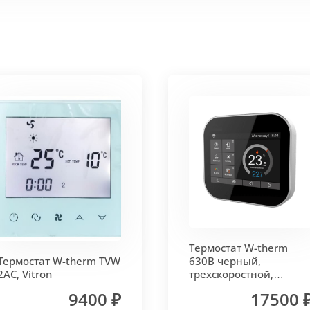
 корпус из высококачественной нержавеющей стали мар
т
. Состоит из бесшовных медных труб диаметра 15мм 
ым покрытием чёрного цвета.
родольная.
 - золото, бронза, чёрный, серебро (без доплат)
Термостат W-therm
 решетки - 13мм.
Может быть изменена на 10 или 18 мм
Термостат W-therm TVW
630В черный,
2AC, Vitron
трехскоростной,
MCB.630.Wi-Fi, Vitron
9400 ₽
17500 
лах.