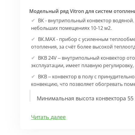
Модельный ряд Vitron для систем отоплен
ВК - внутрипольный конвектор водяной.
небольших помещениях 10-12 м2.
ВК.МАХ - прибор с усиленным теплообм
отопления, за счёт более высокой теплоот
ВКВ 24V – внутрипольный конвектор ото
эксплуатации, имеет плавную регулировку
ВКВ – конвектор в полу с принудительн
конвекцию, что позволяет обогревать по
Минимальная высота конвектора 55 
Особенности:
Читать далее
Корпус выполнен из оцинкованной стали 1
выполнена точно, без зазоров во избежан