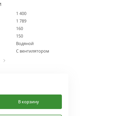
И
1 400
1 789
160
150
Водяной
С вентилятором
В корзину