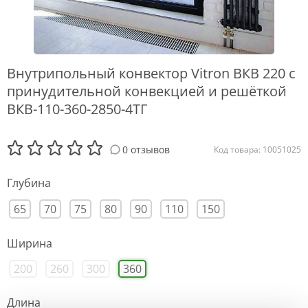
Внутрипольный конвектор Vitron ВКВ 220 с
принудительной конвекцией и решёткой
ВКВ-110-360-2850-4ТГ
0 отзывов
Код товара: 10051025
Глубина
65
70
75
80
90
110
150
Ширина
200
260
300
360
Длина