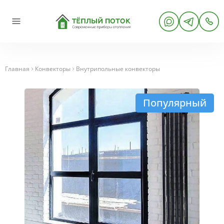
Главная
Конвекторы
Внутрипольные конвекторы
Популярный