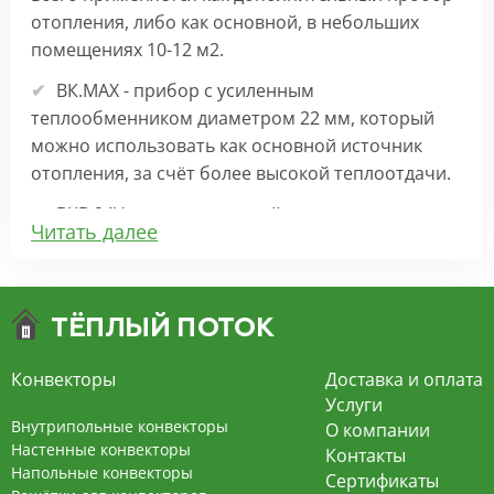
отопления, либо как основной, в небольших
помещениях 10-12 м2.
ВК.МАХ - прибор с усиленным
теплообменником диаметром 22 мм, который
можно использовать как основной источник
отопления, за счёт более высокой теплоотдачи.
ВКВ 24V – внутрипольный конвектор
Читать далее
отопления с вентилятором на 24В подходит для
обогрева больших комнат. Безопасен в
эксплуатации, имеет плавную регулировку,
экономит электроэнергию и бесшумно работает.
ВКВ – конвектор в полу с принудительной
Конвекторы
Доставка и оплата
конвекцией на 220В. За счет тангенциального
Услуги
вентилятора создает принудительную
Внутрипольные конвекторы
О компании
конвекцию, что позволяет обогревать
Настенные конвекторы
Контакты
Напольные конвекторы
помещения большой площади.
Сертификаты