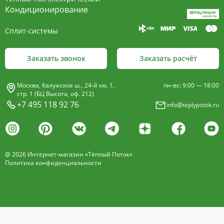
пластины, покрыт износостойким порошковым
Кондиционирование
покрытием чёрного цвета.
Сплит-системы
Декоративная решетка
- изготавливается двух типов: рулонная и
Заказать звонок
Заказать расчёт
продольная.
Материалы изготовления:
Москва, Калужское ш., 24-й км, 1,
пн-вс: 9:00 — 18:00
анодированный алюминий четырёх цветов -
стр. 1 (БЦ Высота, оф. 212)
+7 495 118 92 76
info@teplypotok.ru
золото, бронза, чёрный, серебро (без доплат)
дерево – дуб натуральный
дуб с покрытием 16 оттенков
@ 2026 Интернет-магазин «Тёплый Поток»
нержавеющая сталь
Политика конфиденциальности
Расстояние между профилем алюминиевой
решетки - 13мм.
Может быть изменена на 10 или
18 мм, что влияет на внешний вид и цену.
Высота профиля решетки 18 мм.