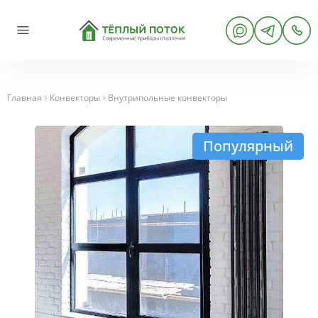
Главная
Конвекторы
Внутрипольные конвекторы
Популярный