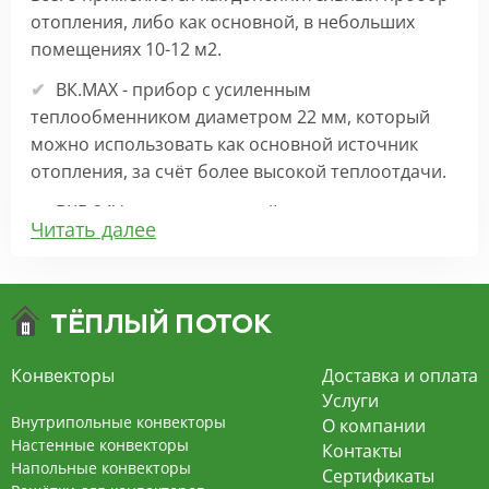
отопления, либо как основной, в небольших
помещениях 10-12 м2.
ВК.МАХ - прибор с усиленным
теплообменником диаметром 22 мм, который
можно использовать как основной источник
отопления, за счёт более высокой теплоотдачи.
ВКВ 24V – внутрипольный конвектор
Читать далее
отопления с вентилятором на 24В подходит для
обогрева больших комнат. Безопасен в
эксплуатации, имеет плавную регулировку,
экономит электроэнергию и бесшумно работает.
ВКВ – конвектор в полу с принудительной
Конвекторы
Доставка и оплата
конвекцией на 220В. За счет тангенциального
Услуги
вентилятора создает принудительную
Внутрипольные конвекторы
О компании
конвекцию, что позволяет обогревать
Настенные конвекторы
Контакты
Напольные конвекторы
помещения большой площади.
Сертификаты