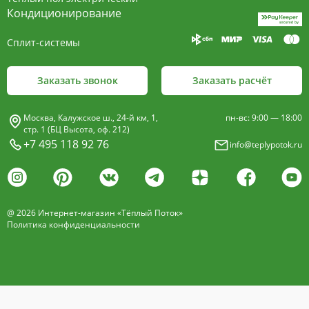
пластины, покрыт износостойким порошковым
Кондиционирование
покрытием чёрного цвета.
Сплит-системы
Декоративная решетка
- изготавливается двух типов: рулонная и
Заказать звонок
Заказать расчёт
продольная.
Материалы изготовления:
Москва, Калужское ш., 24-й км, 1,
пн-вс: 9:00 — 18:00
анодированный алюминий четырёх цветов -
стр. 1 (БЦ Высота, оф. 212)
+7 495 118 92 76
info@teplypotok.ru
золото, бронза, чёрный, серебро (без доплат)
дерево – дуб натуральный
дуб с покрытием 16 оттенков
@ 2026 Интернет-магазин «Тёплый Поток»
нержавеющая сталь
Политика конфиденциальности
Расстояние между профилем алюминиевой
решетки - 13мм.
Может быть изменена на 10 или
18 мм, что влияет на внешний вид и цену.
Высота профиля решетки 18 мм.