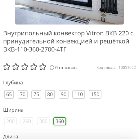
Внутрипольный конвектор Vitron ВКВ 220 с
принудительной конвекцией и решёткой
ВКВ-110-360-2700-4ТГ
0 отзывов
Код товара: 10051022
Глубина
65
70
75
80
90
110
150
Ширина
200
260
300
360
Длина