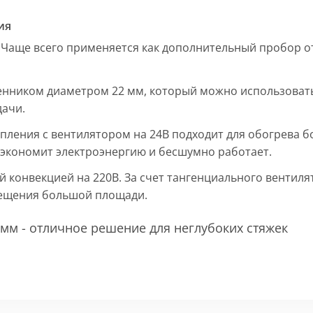
ия
 Чаще всего применяется как дополнительный пробор от
енником диаметром 22 мм, который можно использовать
дачи.
пления с вентилятором на 24В подходит для обогрева б
, экономит электроэнергию и бесшумно работает.
ой конвекцией на 220В. За счет тангенциального вентил
мещения большой площади.
мм - отличное решение для неглубоких стяжек
 мм и покрыт защитным слоем порошковой краски черно
ие попадания раствора. Монтажная плита защищает св