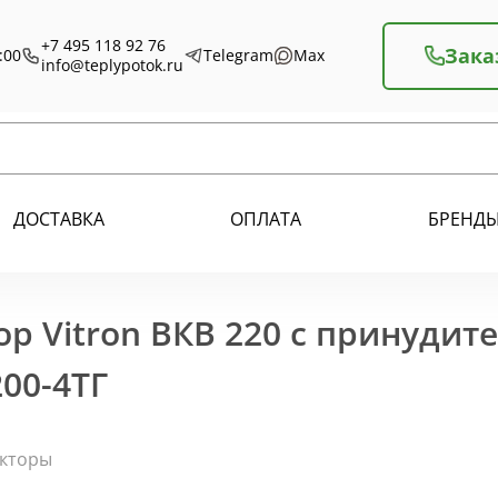
+7 495 118 92 76
Зака
:00
Telegram
Max
info@teplypotok.ru
ДОСТАВКА
ОПЛАТА
БРЕНД
р Vitron ВКВ 220 с принудит
00-4ТГ
екторы