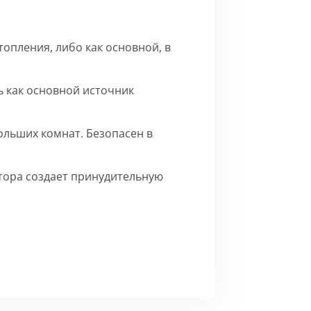
опления, либо как основной, в
 как основной источник
ольших комнат. Безопасен в
ятора создает принудительную
го матового цвета.
Сборка
ерху внутренние части на время