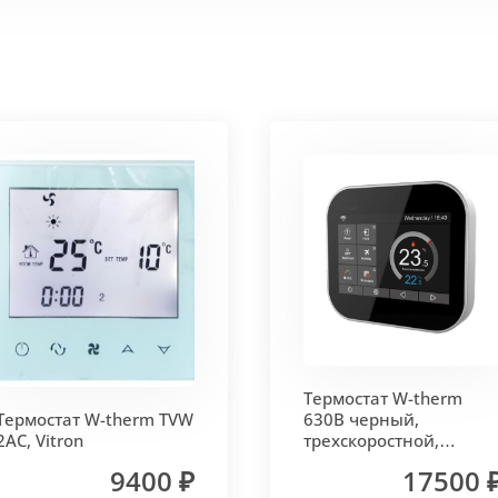
 корпус из высококачественной нержавеющей стали мар
т
. Состоит из бесшовных медных труб диаметра 15мм 
ым покрытием чёрного цвета.
родольная.
 - золото, бронза, чёрный, серебро (без доплат)
Термостат W-therm
 решетки - 13мм.
Может быть изменена на 10 или 18 мм
Термостат W-therm TVW
630В черный,
2AC, Vitron
трехскоростной,
MCB.630.Wi-Fi, Vitron
9400 ₽
17500 
лах.