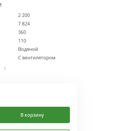
И
2 200
7 824
360
110
Водяной
С вентилятором
В корзину