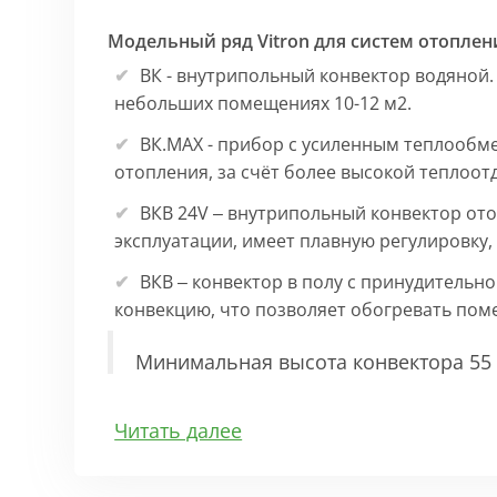
Модельный ряд Vitron для систем отоплен
ВК - внутрипольный конвектор водяной.
небольших помещениях 10-12 м2.
ВК.МАХ - прибор с усиленным теплообм
отопления, за счёт более высокой теплоот
ВКВ 24V – внутрипольный конвектор ото
эксплуатации, имеет плавную регулировку
ВКВ – конвектор в полу с принудительн
конвекцию, что позволяет обогревать по
Минимальная высота конвектора 55 
Особенности:
Читать далее
Корпус выполнен из оцинкованной стали 1
выполнена точно, без зазоров во избежан