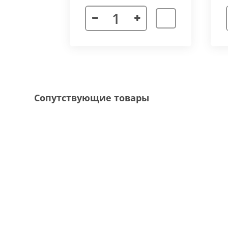
Декоративная рамка
выполнена из алюмини
напольного покрытия и короба конвектора, 
Типы рамок
смотрите в ленте фотографий.
Специальные исполнения:
Угловое исполнение
- состоит из 2х и 
Сопутствующие товары
соединения 70 градусов.
Радиусное исполнение
- минимальный р
большей длины, конвектор собирается из 
Составной конвектор
- длинной более 
конструкцию осуществляется через специа
Приточная вентиляция
- через отопит
Конвектор с дренажем
- применяются д
имеющим уклон для слива воды в дренажну