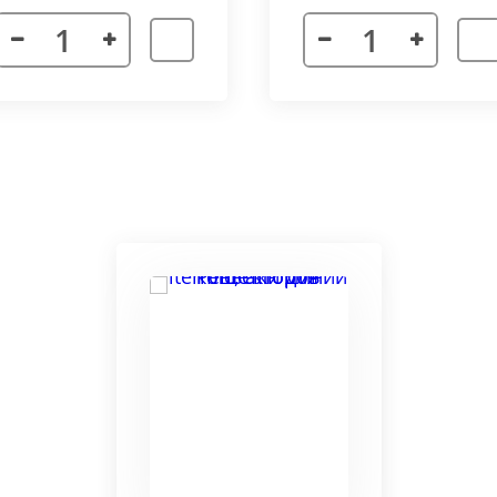
я. Придает прибору завершенности и помогает скрыть
а также увеличивает жесткость короба.
более изделий, которые соединяются болтами с торцевы
адиус 800 мм. Длина одного цельного радиусного конве
отдельных сегментов.
3000 мм поставляется отдельными частями. Соединение 
льное соединение.
ельный прибор позволяет создать идеальный микроклим
ля влажных помещений. Корпус конвектора изготавлив
ю систему.