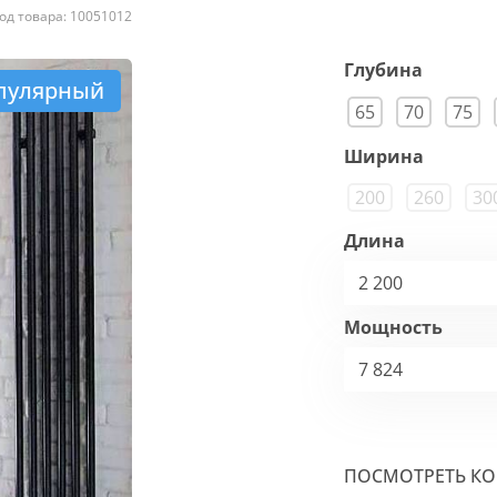
од товара: 10051012
Глубина
пулярный
65
70
75
Ширина
200
260
30
Длина
2 200
Мощность
7 824
ПОСМОТРЕТЬ К