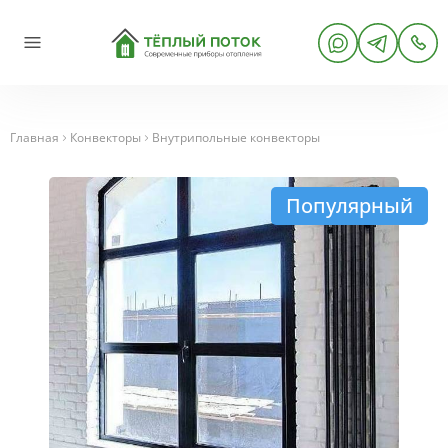
Главная
Конвекторы
Внутрипольные конвекторы
Популярный