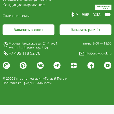
пластины, покрыт износостойким порошковым
Кондиционирование
покрытием чёрного цвета.
Сплит-системы
Декоративная решетка
- изготавливается двух типов: рулонная и
Заказать звонок
Заказать расчёт
продольная.
Материалы изготовления:
Москва, Калужское ш., 24-й км, 1,
пн-вс: 9:00 — 18:00
анодированный алюминий четырёх цветов -
стр. 1 (БЦ Высота, оф. 212)
+7 495 118 92 76
info@teplypotok.ru
золото, бронза, чёрный, серебро (без доплат)
дерево – дуб натуральный
дуб с покрытием 16 оттенков
@ 2026 Интернет-магазин «Тёплый Поток»
нержавеющая сталь
Политика конфиденциальности
Расстояние между профилем алюминиевой
решетки - 13мм.
Может быть изменена на 10 или
18 мм, что влияет на внешний вид и цену.
Высота профиля решетки 18 мм.