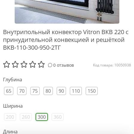
Внутрипольный конвектор Vitron ВКВ 220 с
принудительной конвекцией и решёткой
ВКВ-110-300-950-2ТГ
0 отзывов
Код товара: 10050938
Глубина
65
70
75
80
90
110
150
Ширина
200
260
300
360
Длина