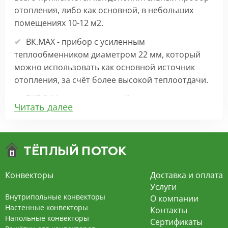
отопления, либо как основной, в небольших
помещениях 10-12 м2.
ВК.МАХ - прибор с усиленным
теплообменником диаметром 22 мм, который
можно использовать как основной источник
отопления, за счёт более высокой теплоотдачи.
ВКВ 24V – внутрипольный конвектор
Читать далее
отопления с вентилятором на 24В подходит для
обогрева больших комнат. Безопасен в
эксплуатации, имеет плавную регулировку,
экономит электроэнергию и бесшумно работает.
ВКВ – конвектор в полу с принудительной
Конвекторы
Доставка и оплата
конвекцией на 220В. За счет тангенциального
Услуги
вентилятора создает принудительную
Внутрипольные конвекторы
О компании
конвекцию, что позволяет обогревать
Настенные конвекторы
Контакты
Напольные конвекторы
помещения большой площади.
Сертификаты