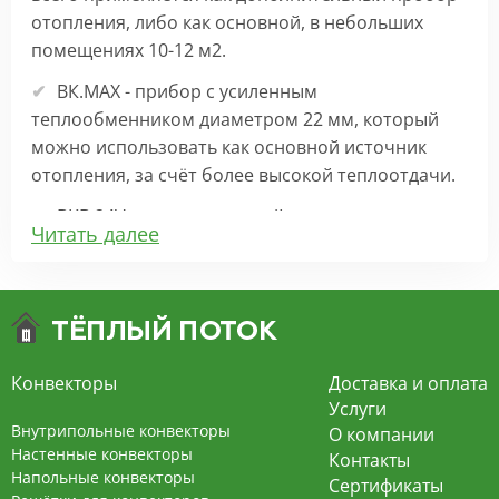
отопления, либо как основной, в небольших
помещениях 10-12 м2.
ВК.МАХ - прибор с усиленным
теплообменником диаметром 22 мм, который
можно использовать как основной источник
отопления, за счёт более высокой теплоотдачи.
ВКВ 24V – внутрипольный конвектор
Читать далее
отопления с вентилятором на 24В подходит для
обогрева больших комнат. Безопасен в
эксплуатации, имеет плавную регулировку,
экономит электроэнергию и бесшумно работает.
ВКВ – конвектор в полу с принудительной
Конвекторы
Доставка и оплата
конвекцией на 220В. За счет тангенциального
Услуги
вентилятора создает принудительную
Внутрипольные конвекторы
О компании
конвекцию, что позволяет обогревать
Настенные конвекторы
Контакты
Напольные конвекторы
помещения большой площади.
Сертификаты