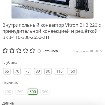
Внутрипольный конвектор Vitron ВКВ 220 с
принудительной конвекцией и решёткой
ВКВ-110-300-2650-2ТГ
0 отзывов
Код товара: 10050972
Глубина
65
70
75
80
90
110
150
Ширина
200
260
300
360
Длина