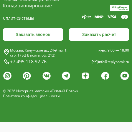
пластины, покрыт износостойким порошковым
Кондиционирование
покрытием чёрного цвета.
Сплит-системы
Декоративная решетка
- изготавливается двух типов: рулонная и
Заказать звонок
Заказать расчёт
продольная.
Материалы изготовления:
Москва, Калужское ш., 24-й км, 1,
пн-вс: 9:00 — 18:00
анодированный алюминий четырёх цветов -
стр. 1 (БЦ Высота, оф. 212)
+7 495 118 92 76
info@teplypotok.ru
золото, бронза, чёрный, серебро (без доплат)
дерево – дуб натуральный
дуб с покрытием 16 оттенков
@ 2026 Интернет-магазин «Тёплый Поток»
нержавеющая сталь
Политика конфиденциальности
Расстояние между профилем алюминиевой
решетки - 13мм.
Может быть изменена на 10 или
18 мм, что влияет на внешний вид и цену.
Высота профиля решетки 18 мм.