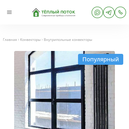
Главная
Конвекторы
Внутрипольные конвекторы
Популярный