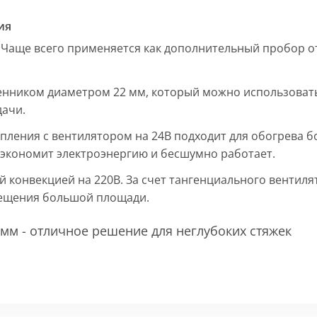
ия
 Чаще всего применяется как дополнительный пробор от
енником диаметром 22 мм, который можно использовать
дачи.
пления с вентилятором на 24В подходит для обогрева б
, экономит электроэнергию и бесшумно работает.
ой конвекцией на 220В. За счет тангенциального вентил
мещения большой площади.
мм - отличное решение для неглубоких стяжек
 мм и покрыт защитным слоем порошковой краски черно
ие попадания раствора. Монтажная плита защищает св