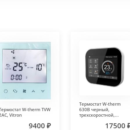
 корпус из высококачественной нержавеющей стали мар
т
. Состоит из бесшовных медных труб диаметра 15мм 
ым покрытием чёрного цвета.
родольная.
 - золото, бронза, чёрный, серебро (без доплат)
Термостат W-therm
 решетки - 13мм.
Может быть изменена на 10 или 18 мм
Термостат W-therm TVW
630В черный,
2AC, Vitron
трехскоростной,
MCB.630.Wi-Fi, Vitron
9400 ₽
17500 
лах.