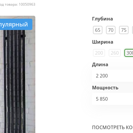
од товара: 10050963
Глубина
пулярный
65
70
75
Ширина
200
260
30
Длина
2 200
Мощность
5 850
ПОСМОТРЕТЬ К