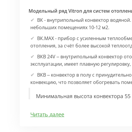
Модельный ряд Vitron для систем отоплен
ВК - внутрипольный конвектор водяной.
небольших помещениях 10-12 м2.
ВК.МАХ - прибор с усиленным теплообм
отопления, за счёт более высокой теплоот
ВКВ 24V – внутрипольный конвектор ото
эксплуатации, имеет плавную регулировку
ВКВ – конвектор в полу с принудительн
конвекцию, что позволяет обогревать по
Минимальная высота конвектора 55 
Особенности:
Читать далее
Корпус выполнен из оцинкованной стали 1
выполнена точно, без зазоров во избежан