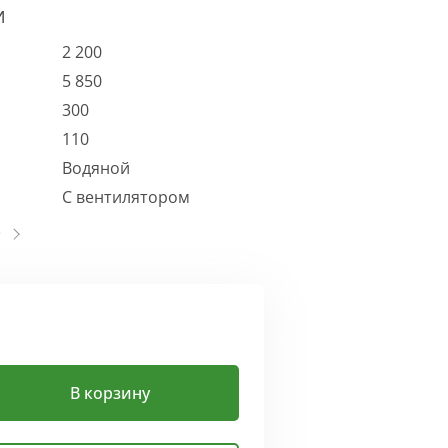
И
2 200
5 850
300
110
Водяной
С вентилятором
В корзину