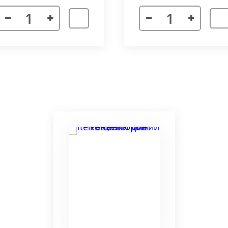
я. Придает прибору завершенности и помогает скрыть
а также увеличивает жесткость короба.
более изделий, которые соединяются болтами с торцевы
адиус 800 мм. Длина одного цельного радиусного конве
отдельных сегментов.
3000 мм поставляется отдельными частями. Соединение 
льное соединение.
ельный прибор позволяет создать идеальный микроклим
ля влажных помещений. Корпус конвектора изготавлив
ю систему.