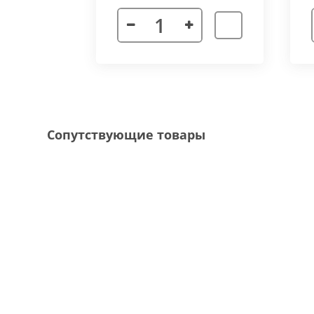
Декоративная рамка
выполнена из алюмини
напольного покрытия и короба конвектора, 
Типы рамок
смотрите в ленте фотографий.
Специальные исполнения:
Угловое исполнение
- состоит из 2х и 
Сопутствующие товары
соединения 70 градусов.
Радиусное исполнение
- минимальный р
большей длины, конвектор собирается из 
Составной конвектор
- длинной более 
конструкцию осуществляется через специа
Приточная вентиляция
- через отопит
Конвектор с дренажем
- применяются д
имеющим уклон для слива воды в дренажну