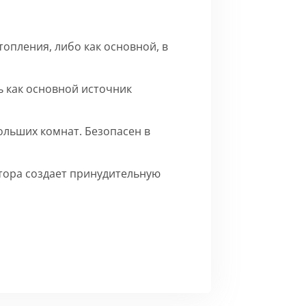
опления, либо как основной, в
 как основной источник
ольших комнат. Безопасен в
ятора создает принудительную
го матового цвета.
Сборка
ерху внутренние части на время