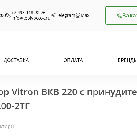
+7 495 118 92 76
Зака
:00
Telegram
Max
info@teplypotok.ru
ДОСТАВКА
ОПЛАТА
БРЕНД
р Vitron ВКВ 220 с принудит
00-2ТГ
екторы