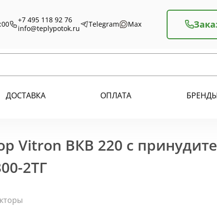
+7 495 118 92 76
Зака
:00
Telegram
Max
info@teplypotok.ru
ДОСТАВКА
ОПЛАТА
БРЕНД
р Vitron ВКВ 220 с принудит
00-2ТГ
екторы