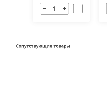
Декоративная рамка
выполнена из алюмини
напольного покрытия и короба конвектора, 
Типы рамок
смотрите в ленте фотографий.
Специальные исполнения:
Угловое исполнение
- состоит из 2х и 
Сопутствующие товары
соединения 70 градусов.
Радиусное исполнение
- минимальный р
большей длины, конвектор собирается из 
Составной конвектор
- длинной более 
конструкцию осуществляется через специа
Приточная вентиляция
- через отопит
Конвектор с дренажем
- применяются д
имеющим уклон для слива воды в дренажну