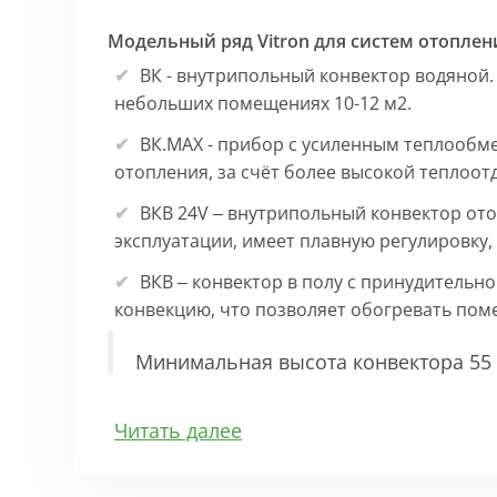
Модельный ряд Vitron для систем отоплен
ВК - внутрипольный конвектор водяной.
небольших помещениях 10-12 м2.
ВК.МАХ - прибор с усиленным теплообм
отопления, за счёт более высокой теплоот
ВКВ 24V – внутрипольный конвектор ото
эксплуатации, имеет плавную регулировку
ВКВ – конвектор в полу с принудительн
конвекцию, что позволяет обогревать по
Минимальная высота конвектора 55 
Особенности:
Читать далее
Корпус выполнен из оцинкованной стали 1
выполнена точно, без зазоров во избежан