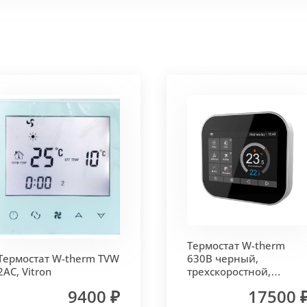
 корпус из высококачественной нержавеющей стали мар
т
. Состоит из бесшовных медных труб диаметра 15мм 
ым покрытием чёрного цвета.
родольная.
 - золото, бронза, чёрный, серебро (без доплат)
Термостат W-therm
 решетки - 13мм.
Может быть изменена на 10 или 18 мм
Термостат W-therm TVW
630В черный,
2AC, Vitron
трехскоростной,
MCB.630.Wi-Fi, Vitron
9400 ₽
17500 
лах.