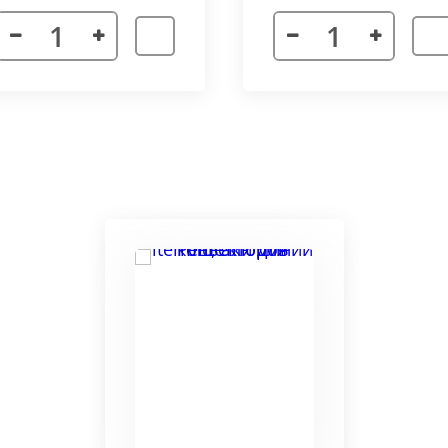
я. Придает прибору завершенности и помогает скрыть
а также увеличивает жесткость короба.
более изделий, которые соединяются болтами с торцевы
адиус 800 мм. Длина одного цельного радиусного конве
отдельных сегментов.
3000 мм поставляется отдельными частями. Соединение 
льное соединение.
ельный прибор позволяет создать идеальный микроклим
ля влажных помещений. Корпус конвектора изготавлив
ю систему.