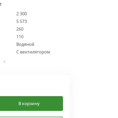
И
2 300
5 573
260
110
Водяной
С вентилятором
В корзину