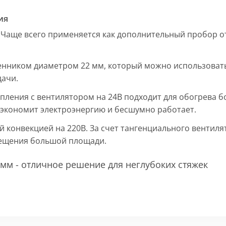
ия
 Чаще всего применяется как дополнительный пробор от
енником диаметром 22 мм, который можно использовать
дачи.
пления с вентилятором на 24В подходит для обогрева б
, экономит электроэнергию и бесшумно работает.
ой конвекцией на 220В. За счет тангенциального вентил
мещения большой площади.
мм - отличное решение для неглубоких стяжек
 мм и покрыт защитным слоем порошковой краски черно
ие попадания раствора. Монтажная плита защищает св