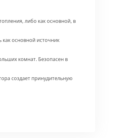
опления, либо как основной, в
 как основной источник
ольших комнат. Безопасен в
ятора создает принудительную
го матового цвета.
Сборка
ерху внутренние части на время