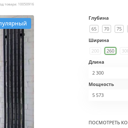
од товара: 10050916
Глубина
пулярный
65
70
75
Ширина
200
260
30
Длина
2 300
Мощность
5 573
ПОСМОТРЕТЬ К