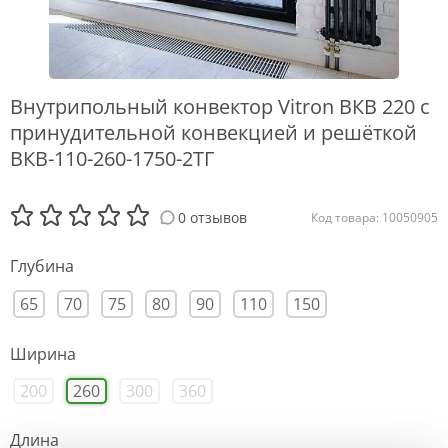
Внутрипольный конвектор Vitron ВКВ 220 с
принудительной конвекцией и решёткой
ВКВ-110-260-1750-2ТГ
0 отзывов
Код товара: 10050905
Глубина
65
70
75
80
90
110
150
Ширина
200
260
300
360
Длина