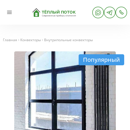
Главная
Конвекторы
Внутрипольные конвекторы
Популярный