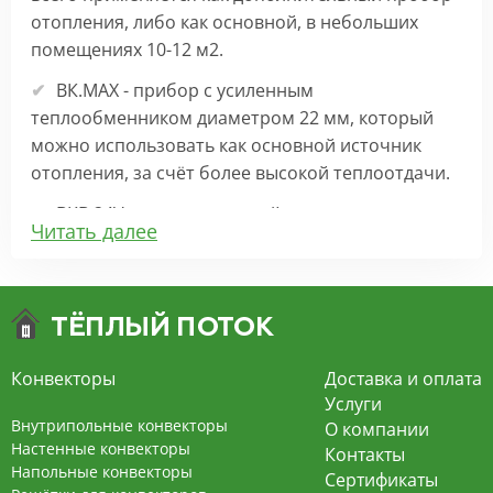
отопления, либо как основной, в небольших
помещениях 10-12 м2.
ВК.МАХ - прибор с усиленным
теплообменником диаметром 22 мм, который
можно использовать как основной источник
отопления, за счёт более высокой теплоотдачи.
ВКВ 24V – внутрипольный конвектор
Читать далее
отопления с вентилятором на 24В подходит для
обогрева больших комнат. Безопасен в
эксплуатации, имеет плавную регулировку,
экономит электроэнергию и бесшумно работает.
ВКВ – конвектор в полу с принудительной
Конвекторы
Доставка и оплата
конвекцией на 220В. За счет тангенциального
Услуги
вентилятора создает принудительную
Внутрипольные конвекторы
О компании
конвекцию, что позволяет обогревать
Настенные конвекторы
Контакты
Напольные конвекторы
помещения большой площади.
Сертификаты