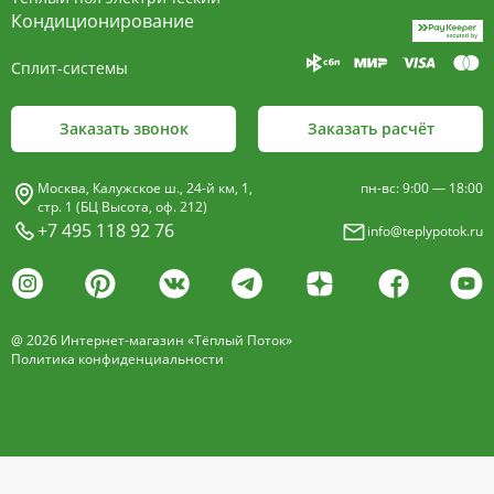
пластины, покрыт износостойким порошковым
Кондиционирование
покрытием чёрного цвета.
Сплит-системы
Декоративная решетка
- изготавливается двух типов: рулонная и
Заказать звонок
Заказать расчёт
продольная.
Материалы изготовления:
Москва, Калужское ш., 24-й км, 1,
пн-вс: 9:00 — 18:00
анодированный алюминий четырёх цветов -
стр. 1 (БЦ Высота, оф. 212)
+7 495 118 92 76
info@teplypotok.ru
золото, бронза, чёрный, серебро (без доплат)
дерево – дуб натуральный
дуб с покрытием 16 оттенков
@ 2026 Интернет-магазин «Тёплый Поток»
нержавеющая сталь
Политика конфиденциальности
Расстояние между профилем алюминиевой
решетки - 13мм.
Может быть изменена на 10 или
18 мм, что влияет на внешний вид и цену.
Высота профиля решетки 18 мм.