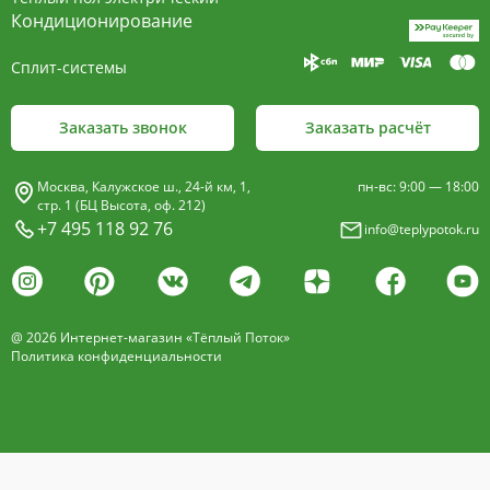
пластины, покрыт износостойким порошковым
Кондиционирование
покрытием чёрного цвета.
Сплит-системы
Декоративная решетка
- изготавливается двух типов: рулонная и
Заказать звонок
Заказать расчёт
продольная.
Материалы изготовления:
Москва, Калужское ш., 24-й км, 1,
пн-вс: 9:00 — 18:00
анодированный алюминий четырёх цветов -
стр. 1 (БЦ Высота, оф. 212)
+7 495 118 92 76
info@teplypotok.ru
золото, бронза, чёрный, серебро (без доплат)
дерево – дуб натуральный
дуб с покрытием 16 оттенков
@ 2026 Интернет-магазин «Тёплый Поток»
нержавеющая сталь
Политика конфиденциальности
Расстояние между профилем алюминиевой
решетки - 13мм.
Может быть изменена на 10 или
18 мм, что влияет на внешний вид и цену.
Высота профиля решетки 18 мм.