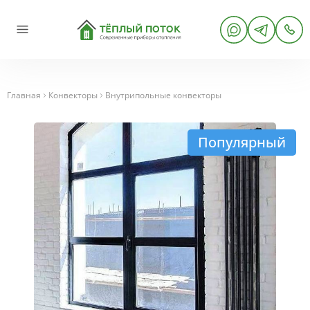
Главная
Конвекторы
Внутрипольные конвекторы
Популярный