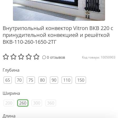
Внутрипольный конвектор Vitron ВКВ 220 с
принудительной конвекцией и решёткой
ВКВ-110-260-1650-2ТГ
0 отзывов
Код товара: 10050903
Глубина
65
70
75
80
90
110
150
Ширина
200
260
300
360
Длина