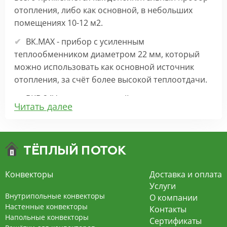
отопления, либо как основной, в небольших
помещениях 10-12 м2.
ВК.МАХ - прибор с усиленным
теплообменником диаметром 22 мм, который
можно использовать как основной источник
отопления, за счёт более высокой теплоотдачи.
ВКВ 24V – внутрипольный конвектор
Читать далее
отопления с вентилятором на 24В подходит для
обогрева больших комнат. Безопасен в
эксплуатации, имеет плавную регулировку,
экономит электроэнергию и бесшумно работает.
ВКВ – конвектор в полу с принудительной
Конвекторы
Доставка и оплата
конвекцией на 220В. За счет тангенциального
Услуги
вентилятора создает принудительную
Внутрипольные конвекторы
О компании
конвекцию, что позволяет обогревать
Настенные конвекторы
Контакты
Напольные конвекторы
помещения большой площади.
Сертификаты