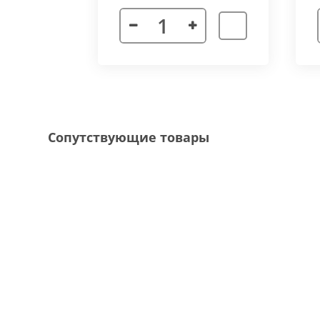
Декоративная рамка
выполнена из алюмини
напольного покрытия и короба конвектора, 
Типы рамок
смотрите в ленте фотографий.
Специальные исполнения:
Угловое исполнение
- состоит из 2х и 
Сопутствующие товары
соединения 70 градусов.
Радиусное исполнение
- минимальный р
большей длины, конвектор собирается из 
Составной конвектор
- длинной более 
конструкцию осуществляется через специа
Приточная вентиляция
- через отопит
Конвектор с дренажем
- применяются д
имеющим уклон для слива воды в дренажну