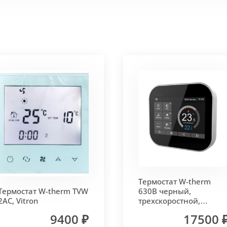
 корпус из высококачественной нержавеющей стали мар
т
. Состоит из бесшовных медных труб диаметра 15мм 
ым покрытием чёрного цвета.
родольная.
 - золото, бронза, чёрный, серебро (без доплат)
Термостат W-therm
 решетки - 13мм.
Может быть изменена на 10 или 18 мм
Термостат W-therm TVW
630В черный,
2AC, Vitron
трехскоростной,
MCB.630.Wi-Fi, Vitron
9400 ₽
17500 
лах.