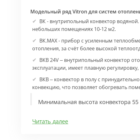
Модельный ряд Vitron для систем отоплен
ВК - внутрипольный конвектор водяной.
небольших помещениях 10-12 м2.
ВК.МАХ - прибор с усиленным теплообм
отопления, за счёт более высокой теплоот
ВКВ 24V – внутрипольный конвектор ото
эксплуатации, имеет плавную регулировку
ВКВ – конвектор в полу с принудительн
конвекцию, что позволяет обогревать по
Минимальная высота конвектора 55 
Особенности:
Читать далее
Корпус выполнен из оцинкованной стали 1
выполнена точно, без зазоров во избежан