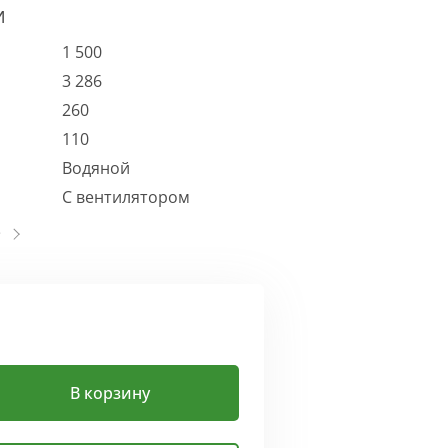
И
1 500
3 286
260
110
Водяной
С вентилятором
В корзину