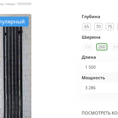
од товара: 10050900
Глубина
пулярный
65
70
75
Ширина
200
260
30
Длина
1 500
Мощность
3 286
ПОСМОТРЕТЬ К