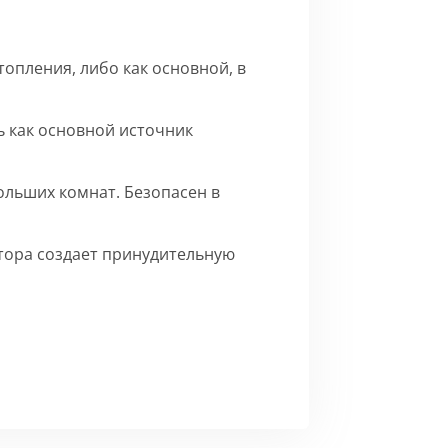
опления, либо как основной, в
 как основной источник
ольших комнат. Безопасен в
ятора создает принудительную
го матового цвета.
Сборка
ерху внутренние части на время