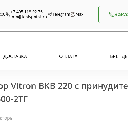
+7 495 118 92 76
Зака
:00
Telegram
Max
info@teplypotok.ru
ДОСТАВКА
ОПЛАТА
БРЕНД
р Vitron ВКВ 220 с принудит
00-2ТГ
екторы