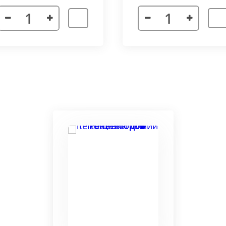
я. Придает прибору завершенности и помогает скрыть
а также увеличивает жесткость короба.
более изделий, которые соединяются болтами с торцевы
адиус 800 мм. Длина одного цельного радиусного конве
отдельных сегментов.
3000 мм поставляется отдельными частями. Соединение 
льное соединение.
ельный прибор позволяет создать идеальный микроклим
ля влажных помещений. Корпус конвектора изготавлив
ю систему.