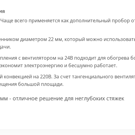
ия
 Чаще всего применяется как дополнительный пробор от
енником диаметром 22 мм, который можно использовать
дачи.
пления с вентилятором на 24В подходит для обогрева б
, экономит электроэнергию и бесшумно работает.
ой конвекцией на 220В. За счет тангенциального вентил
мещения большой площади.
мм - отличное решение для неглубоких стяжек
 мм и покрыт защитным слоем порошковой краски черно
ие попадания раствора. Монтажная плита защищает св