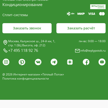
пластины, покрыт износостойким порошковым
Кондиционирование
покрытием чёрного цвета.
Сплит-системы
Декоративная решетка
- изготавливается двух типов: рулонная и
Заказать звонок
Заказать расчёт
продольная.
Материалы изготовления:
Москва, Калужское ш., 24-й км, 1,
пн-вс: 9:00 — 18:00
анодированный алюминий четырёх цветов -
стр. 1 (БЦ Высота, оф. 212)
+7 495 118 92 76
info@teplypotok.ru
золото, бронза, чёрный, серебро (без доплат)
дерево – дуб натуральный
дуб с покрытием 16 оттенков
@ 2026 Интернет-магазин «Тёплый Поток»
нержавеющая сталь
Политика конфиденциальности
Расстояние между профилем алюминиевой
решетки - 13мм.
Может быть изменена на 10 или
18 мм, что влияет на внешний вид и цену.
Высота профиля решетки 18 мм.