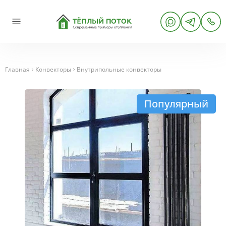
Главная
Конвекторы
Внутрипольные конвекторы
Популярный