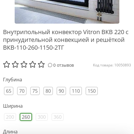
Внутрипольный конвектор Vitron ВКВ 220 с
принудительной конвекцией и решёткой
ВКВ-110-260-1150-2ТГ
0 отзывов
Код товара: 10050893
Глубина
65
70
75
80
90
110
150
Ширина
200
260
300
360
Длина