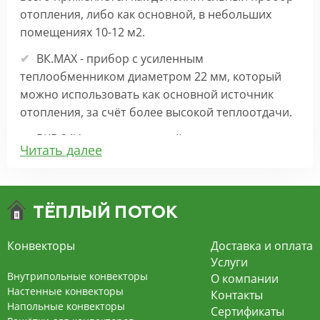
отопления, либо как основной, в небольших
помещениях 10-12 м2.
ВК.МАХ - прибор с усиленным
теплообменником диаметром 22 мм, который
можно использовать как основной источник
отопления, за счёт более высокой теплоотдачи.
ВКВ 24V – внутрипольный конвектор
Читать далее
отопления с вентилятором на 24В подходит для
обогрева больших комнат. Безопасен в
эксплуатации, имеет плавную регулировку,
экономит электроэнергию и бесшумно работает.
ВКВ – конвектор в полу с принудительной
Конвекторы
Доставка и оплата
конвекцией на 220В. За счет тангенциального
Услуги
вентилятора создает принудительную
Внутрипольные конвекторы
О компании
конвекцию, что позволяет обогревать
Настенные конвекторы
Контакты
Напольные конвекторы
помещения большой площади.
Сертификаты