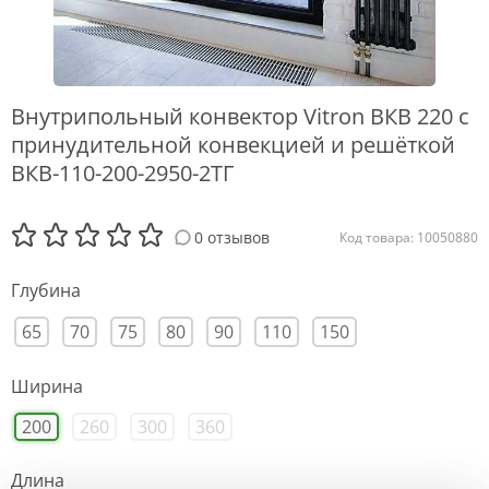
Внутрипольный конвектор Vitron ВКВ 220 с
принудительной конвекцией и решёткой
ВКВ-110-200-2950-2ТГ
0 отзывов
Код товара: 10050880
Глубина
65
70
75
80
90
110
150
Ширина
200
260
300
360
Длина