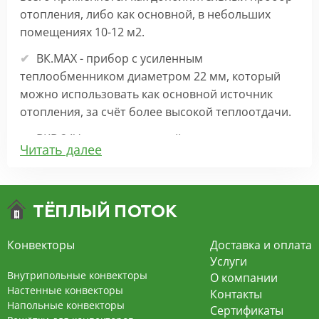
отопления, либо как основной, в небольших
помещениях 10-12 м2.
ВК.МАХ - прибор с усиленным
теплообменником диаметром 22 мм, который
можно использовать как основной источник
отопления, за счёт более высокой теплоотдачи.
ВКВ 24V – внутрипольный конвектор
Читать далее
отопления с вентилятором на 24В подходит для
обогрева больших комнат. Безопасен в
эксплуатации, имеет плавную регулировку,
экономит электроэнергию и бесшумно работает.
ВКВ – конвектор в полу с принудительной
Конвекторы
Доставка и оплата
конвекцией на 220В. За счет тангенциального
Услуги
вентилятора создает принудительную
Внутрипольные конвекторы
О компании
конвекцию, что позволяет обогревать
Настенные конвекторы
Контакты
Напольные конвекторы
помещения большой площади.
Сертификаты