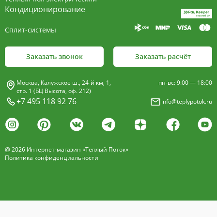
пластины, покрыт износостойким порошковым
Кондиционирование
покрытием чёрного цвета.
Сплит-системы
Декоративная решетка
- изготавливается двух типов: рулонная и
Заказать звонок
Заказать расчёт
продольная.
Материалы изготовления:
Москва, Калужское ш., 24-й км, 1,
пн-вс: 9:00 — 18:00
анодированный алюминий четырёх цветов -
стр. 1 (БЦ Высота, оф. 212)
+7 495 118 92 76
info@teplypotok.ru
золото, бронза, чёрный, серебро (без доплат)
дерево – дуб натуральный
дуб с покрытием 16 оттенков
@ 2026 Интернет-магазин «Тёплый Поток»
нержавеющая сталь
Политика конфиденциальности
Расстояние между профилем алюминиевой
решетки - 13мм.
Может быть изменена на 10 или
18 мм, что влияет на внешний вид и цену.
Высота профиля решетки 18 мм.