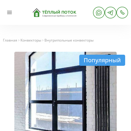
Главная
Конвекторы
Внутрипольные конвекторы
Популярный