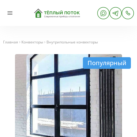
Главная
Конвекторы
Внутрипольные конвекторы
Популярный