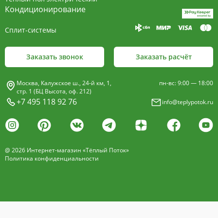
пластины, покрыт износостойким порошковым
Кондиционирование
покрытием чёрного цвета.
Сплит-системы
Декоративная решетка
- изготавливается двух типов: рулонная и
Заказать звонок
Заказать расчёт
продольная.
Материалы изготовления:
Москва, Калужское ш., 24-й км, 1,
пн-вс: 9:00 — 18:00
анодированный алюминий четырёх цветов -
стр. 1 (БЦ Высота, оф. 212)
+7 495 118 92 76
info@teplypotok.ru
золото, бронза, чёрный, серебро (без доплат)
дерево – дуб натуральный
дуб с покрытием 16 оттенков
@ 2026 Интернет-магазин «Тёплый Поток»
нержавеющая сталь
Политика конфиденциальности
Расстояние между профилем алюминиевой
решетки - 13мм.
Может быть изменена на 10 или
18 мм, что влияет на внешний вид и цену.
Высота профиля решетки 18 мм.