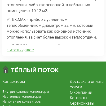
отопления, либо как основной, в небольших
помещениях 10-12 м2.
ВК.МАХ - прибор с усиленным
теплообменником диаметром 22 мм, который
можно использовать как основной источник
отопления, за счёт более высокой теплоотдачи.
ВКВ 24V – внутрипольный конвектор
Читать далее
отопления с вентилятором на 24В подходит для
обогрева больших комнат. Безопасен в
эксплуатации, имеет плавную регулировку,
экономит электроэнергию и бесшумно работает.
ВКВ – конвектор в полу с принудительной
Конвекторы
Доставка и оплата
конвекцией на 220В. За счет тангенциального
Услуги
вентилятора создает принудительную
Внутрипольные конвекторы
О компании
конвекцию, что позволяет обогревать
Настенные конвекторы
Контакты
Напольные конвекторы
помещения большой площади.
Сертификаты