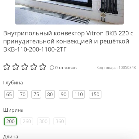
Внутрипольный конвектор Vitron ВКВ 220 с
принудительной конвекцией и решёткой
ВКВ-110-200-1100-2ТГ
0 отзывов
Код товара: 10050843
Глубина
65
70
75
80
90
110
150
Ширина
200
260
300
360
Длина