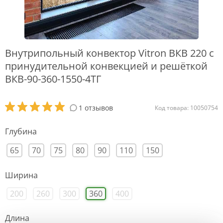
Внутрипольный конвектор Vitron ВКВ 220 с
принудительной конвекцией и решёткой
ВКВ-90-360-1550-4ТГ
1 отзывов
Код товара: 10050754
Глубина
65
70
75
80
90
110
150
Ширина
200
260
300
360
400
Длина