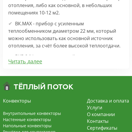
отопления, либо как основной, в небольших
помещениях 10-12 м2.
ВК.МАХ - прибор с усиленным
теплообменником диаметром 22 мм, который
можно использовать как основной источник
отопления, за счёт более высокой теплоотдачи.
ВКВ 24V – внутрипольный конвектор
Читать далее
отопления с вентилятором на 24В подходит для
обогрева больших комнат. Безопасен в
эксплуатации, имеет плавную регулировку,
экономит электроэнергию и бесшумно работает.
ВКВ – конвектор в полу с принудительной
Конвекторы
Доставка и оплата
конвекцией на 220В. За счет тангенциального
Услуги
вентилятора создает принудительную
Внутрипольные конвекторы
О компании
конвекцию, что позволяет обогревать
Настенные конвекторы
Контакты
Напольные конвекторы
помещения большой площади.
Сертификаты
Решётки для конвекторов