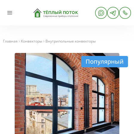
Главная
Конвекторы
Внутрипольные конвекторы
Популярный