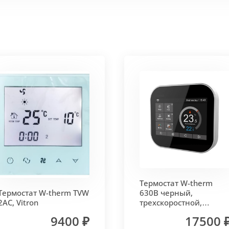
 корпус из высококачественной нержавеющей стали мар
т
. Состоит из бесшовных медных труб диаметра 15мм 
ым покрытием чёрного цвета.
родольная.
 - золото, бронза, чёрный, серебро (без доплат)
Термостат W-therm
 решетки - 13мм.
Может быть изменена на 10 или 18 мм
Термостат W-therm TVW
630В черный,
2AC, Vitron
трехскоростной,
MCB.630.Wi-Fi, Vitron
9400 ₽
17500 
лах.