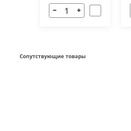
Декоративная рамка
выполнена из алюмини
напольного покрытия и короба конвектора, 
Типы рамок
смотрите в ленте фотографий.
Специальные исполнения:
Угловое исполнение
- состоит из 2х и 
Сопутствующие товары
соединения 70 градусов.
Радиусное исполнение
- минимальный р
большей длины, конвектор собирается из 
Составной конвектор
- длинной более 
конструкцию осуществляется через специа
Приточная вентиляция
- через отопит
Конвектор с дренажем
- применяются д
имеющим уклон для слива воды в дренажну