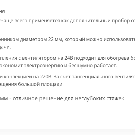
ия
 Чаще всего применяется как дополнительный пробор от
енником диаметром 22 мм, который можно использовать
дачи.
пления с вентилятором на 24В подходит для обогрева б
, экономит электроэнергию и бесшумно работает.
ой конвекцией на 220В. За счет тангенциального вентил
мещения большой площади.
мм - отличное решение для неглубоких стяжек
 мм и покрыт защитным слоем порошковой краски черно
ие попадания раствора. Монтажная плита защищает св