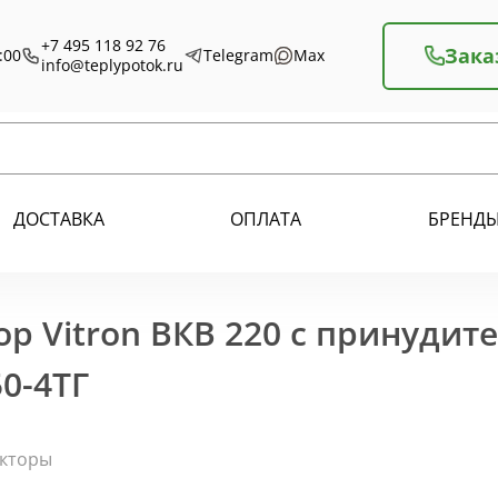
+7 495 118 92 76
Зака
:00
Telegram
Max
info@teplypotok.ru
ДОСТАВКА
ОПЛАТА
БРЕНД
р Vitron ВКВ 220 с принудит
0-4ТГ
екторы