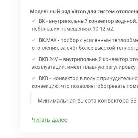
Модельный ряд Vitron для систем отоплен
ВК - внутрипольный конвектор водяной.
небольших помещениях 10-12 м2.
ВК.МАХ - прибор с усиленным теплообм
отопления, за счёт более высокой теплоот
ВКВ 24V – внутрипольный конвектор ото
эксплуатации, имеет плавную регулировку
ВКВ – конвектор в полу с принудительн
конвекцию, что позволяет обогревать по
Минимальная высота конвектора 55 
Особенности:
Читать далее
Корпус выполнен из оцинкованной стали 1
выполнена точно, без зазоров во избежан