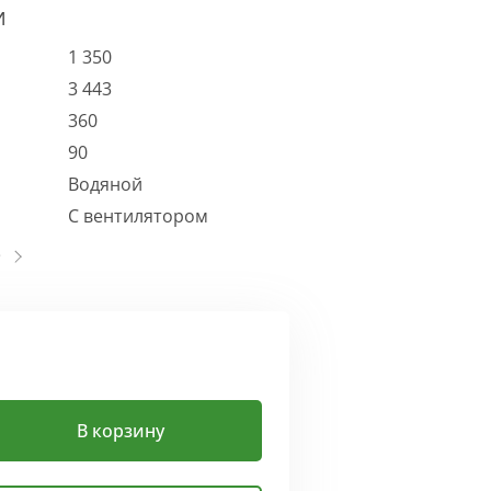
И
1 350
3 443
360
90
Водяной
С вентилятором
В корзину