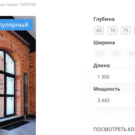
од товара: 10050750
Глубина
пулярный
65
70
75
Ширина
200
260
30
Длина
1 350
Мощность
3 443
ПОСМОТРЕТЬ К