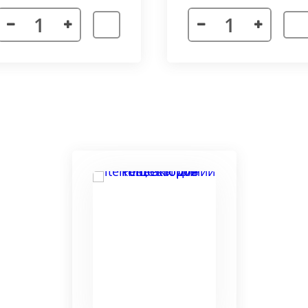
я. Придает прибору завершенности и помогает скрыть
а также увеличивает жесткость короба.
более изделий, которые соединяются болтами с торцевы
адиус 800 мм. Длина одного цельного радиусного конве
отдельных сегментов.
3000 мм поставляется отдельными частями. Соединение 
льное соединение.
ельный прибор позволяет создать идеальный микроклим
ля влажных помещений. Корпус конвектора изготавлив
ю систему.