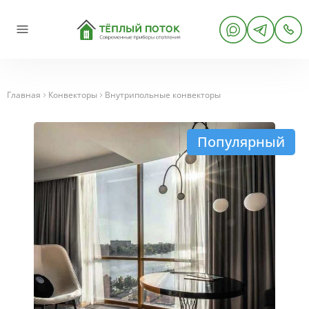
Главная
Конвекторы
Внутрипольные конвекторы
Популярный