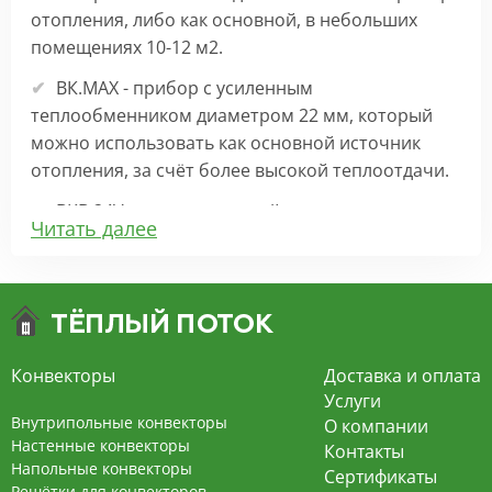
отопления, либо как основной, в небольших
помещениях 10-12 м2.
ВК.МАХ - прибор с усиленным
теплообменником диаметром 22 мм, который
можно использовать как основной источник
отопления, за счёт более высокой теплоотдачи.
ВКВ 24V – внутрипольный конвектор
Читать далее
отопления с вентилятором на 24В подходит для
обогрева больших комнат. Безопасен в
эксплуатации, имеет плавную регулировку,
экономит электроэнергию и бесшумно работает.
ВКВ – конвектор в полу с принудительной
Конвекторы
Доставка и оплата
конвекцией на 220В. За счет тангенциального
Услуги
вентилятора создает принудительную
Внутрипольные конвекторы
О компании
конвекцию, что позволяет обогревать
Настенные конвекторы
Контакты
Напольные конвекторы
помещения большой площади.
Сертификаты
Решётки для конвекторов