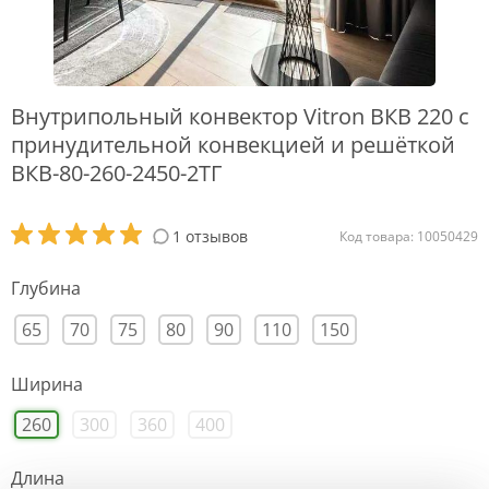
Внутрипольный конвектор Vitron ВКВ 220 с
принудительной конвекцией и решёткой
ВКВ-80-260-2450-2ТГ
1 отзывов
Код товара: 10050429
Глубина
65
70
75
80
90
110
150
Ширина
260
300
360
400
Длина