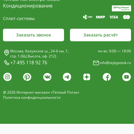
пластины, покрыт износостойким порошковым
Кондиционирование
покрытием чёрного цвета.
Сплит-системы
Декоративная решетка
- изготавливается двух типов: рулонная и
Заказать звонок
Заказать расчёт
продольная.
Материалы изготовления:
Москва, Калужское ш., 24-й км, 1,
пн-вс: 9:00 — 18:00
анодированный алюминий четырёх цветов -
стр. 1 (БЦ Высота, оф. 212)
+7 495 118 92 76
info@teplypotok.ru
золото, бронза, чёрный, серебро (без доплат)
дерево – дуб натуральный
дуб с покрытием 16 оттенков
@ 2026 Интернет-магазин «Тёплый Поток»
нержавеющая сталь
Политика конфиденциальности
Расстояние между профилем алюминиевой
решетки - 13мм.
Может быть изменена на 10 или
18 мм, что влияет на внешний вид и цену.
Высота профиля решетки 18 мм.