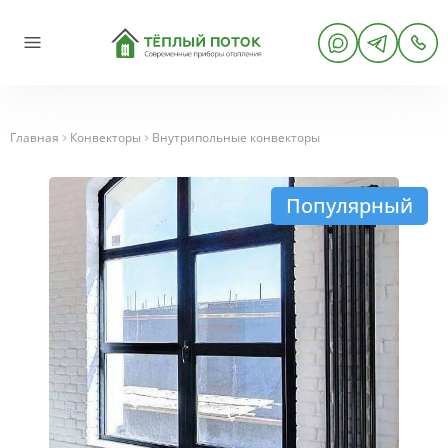
Главная
Конвекторы
Внутрипольные конвекторы
Популярный