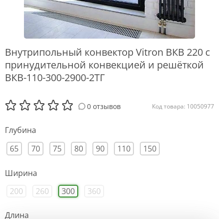
Внутрипольный конвектор Vitron ВКВ 220 с
принудительной конвекцией и решёткой
ВКВ-110-300-2900-2ТГ
0 отзывов
Код товара: 10050977
Глубина
65
70
75
80
90
110
150
Ширина
200
260
300
360
Длина