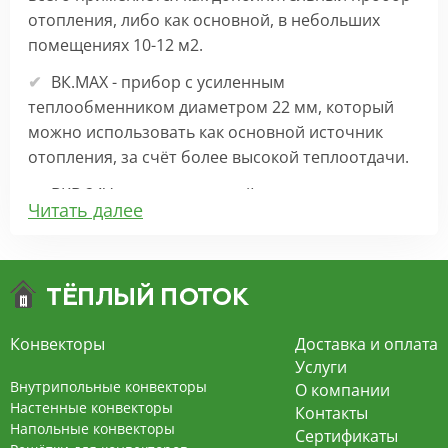
отопления, либо как основной, в небольших
помещениях 10-12 м2.
ВК.МАХ - прибор с усиленным
теплообменником диаметром 22 мм, который
можно использовать как основной источник
отопления, за счёт более высокой теплоотдачи.
ВКВ 24V – внутрипольный конвектор
Читать далее
отопления с вентилятором на 24В подходит для
обогрева больших комнат. Безопасен в
эксплуатации, имеет плавную регулировку,
экономит электроэнергию и бесшумно работает.
ВКВ – конвектор в полу с принудительной
Конвекторы
Доставка и оплата
конвекцией на 220В. За счет тангенциального
Услуги
вентилятора создает принудительную
Внутрипольные конвекторы
О компании
конвекцию, что позволяет обогревать
Настенные конвекторы
Контакты
Напольные конвекторы
помещения большой площади.
Сертификаты