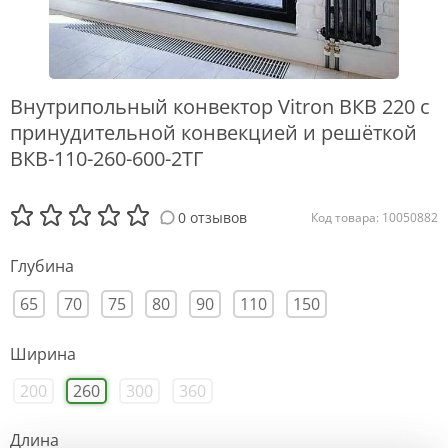
Внутрипольный конвектор Vitron ВКВ 220 с
принудительной конвекцией и решёткой
ВКВ-110-260-600-2ТГ
0 отзывов
Код товара: 10050882
Глубина
65
70
75
80
90
110
150
Ширина
200
260
300
360
Длина