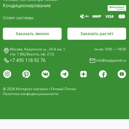
пластины, покрыт износостойким порошковым
Кондиционирование
покрытием чёрного цвета.
Сплит-системы
Декоративная решетка
- изготавливается двух типов: рулонная и
Заказать звонок
Заказать расчёт
продольная.
Материалы изготовления:
Москва, Калужское ш., 24-й км, 1,
пн-вс: 9:00 — 18:00
анодированный алюминий четырёх цветов -
стр. 1 (БЦ Высота, оф. 212)
+7 495 118 92 76
info@teplypotok.ru
золото, бронза, чёрный, серебро (без доплат)
дерево – дуб натуральный
дуб с покрытием 16 оттенков
@ 2026 Интернет-магазин «Тёплый Поток»
нержавеющая сталь
Политика конфиденциальности
Расстояние между профилем алюминиевой
решетки - 13мм.
Может быть изменена на 10 или
18 мм, что влияет на внешний вид и цену.
Высота профиля решетки 18 мм.