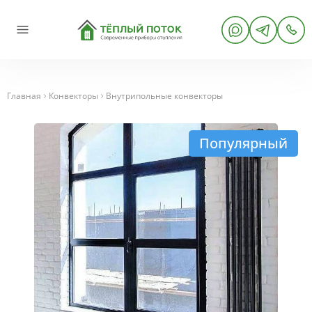
Главная
Конвекторы
Внутрипольные конвекторы
Популярный