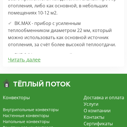
отопления, либо как основной, в небольших
помещениях 10-12 м2.
ВК.МАХ - прибор с усиленным
теплообменником диаметром 22 мм, который
можно использовать как основной источник
отопления, за счёт более высокой теплоотдачи.
ВКВ 24V – внутрипольный конвектор
Читать далее
отопления с вентилятором на 24В подходит для
обогрева больших комнат. Безопасен в
эксплуатации, имеет плавную регулировку,
экономит электроэнергию и бесшумно работает.
ВКВ – конвектор в полу с принудительной
Конвекторы
Доставка и оплата
конвекцией на 220В. За счет тангенциального
Услуги
вентилятора создает принудительную
Внутрипольные конвекторы
О компании
конвекцию, что позволяет обогревать
Настенные конвекторы
Контакты
Напольные конвекторы
помещения большой площади.
Сертификаты