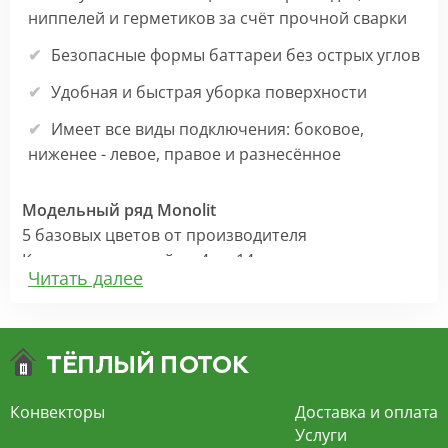
ниппелей и герметиков за счёт прочной сварки
Безопасные формы баттареи без острых углов
Удобная и быстрая уборка поверхности
Имеет все виды подключения: боковое,
ниженее - левое, правое и разнесённое
Модельный ряд Monolit
5 базовых цветов от производителя
Количество секций от 4 до 14
Читать далее
Высоты: 365, 425, 575 мм
Для комплектации радиатора понадобятся
дополнительно:
настенные кронштейны (предусмотрены для
каждого цвета)
Конвекторы
Доставка и оплата
кран Маевского и заглушка (в моделях с
Услуги