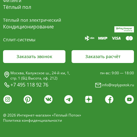
Фитинги
Тёплый пол
На складе поддерживаются модели высотой 350 и
500 мм с боковым и нижним подключением, в
Тёплый пол электрический
Кондиционирование
белом цвете, антрацит и титан.
Сплит-системы
Заказать звонок
Заказать расчёт
Москва, Калужское ш., 24-й км, 1,
пн-вс: 9:00 — 18:00
стр. 1 (БЦ Высота, оф. 212)
+7 495 118 92 76
info@teplypotok.ru
@ 2026 Интернет-магазин «Тёплый Поток»
Политика конфиденциальности