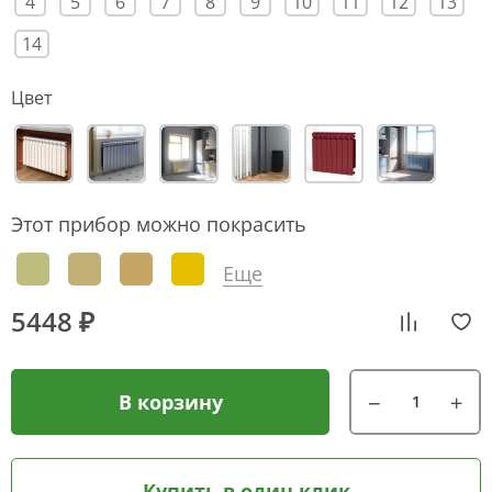
4
5
6
7
8
9
10
11
12
13
14
Цвет
Этот прибор можно покрасить
Еще
5448 ₽
В корзину
Купить в один клик