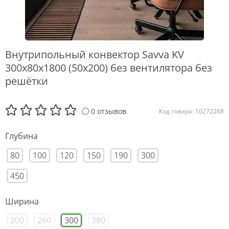
Внутрипольный конвектор Savva KV
300x80x1800 (50х200) без вентилятора без
решётки
0 отзывов
Код товара: 10272268
Глубина
80
100
120
150
190
300
450
Ширина
200
260
300
380