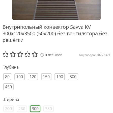
Внутрипольный конвектор Savva KV
300x120x3500 (50х200) без вентилятора без
решётки
0 отзывов
Код товара: 10272371
Глубина
80
100
120
150
190
300
450
Ширина
200
260
300
380