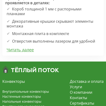
проявляется в деталях:
Короб толщиной 1 мм с распорными
планками
Декоративные крышки скрывают элементы
монтажа
Монтажная плита в комплекте
Отверстия выполнены лазером для удобной
заливки стяжки
Читать далее
Прокладка под решёткой минимизирует шум
Прокладки под теплообменником исключают
скрипы при расширении металла
Вентилятор на 24 вольта с плавным стартом и
регулировкой от 10% мощности
Конвекторы
Доставка и оплата
Толщина стенки медной трубки 0,6 мм,
Услуги
диаметр 15 мм
Внутрипольные конвекторы
О компании
Настенные конвекторы
Контакты
Гофрированная ламель толщиной 0,32 мм
Напольные конвекторы
Сертификаты
Широкий выбор расцветок декоративной