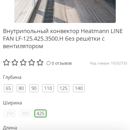
Внутрипольный конвектор Heatmann LINE
FAN LF-125.425.3500.H без решётки с
вентилятором
0 отзывов
Код товара: 10252733
Глубина
65
80
90
110
125
140
Ширина
250
300
425
Длина