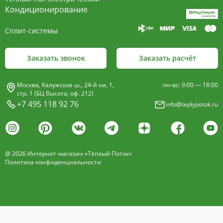
Чтобы купить внутрипольный конвектор
Кондиционирование
Heatmann Line Fan или получить консультацию
позвоните
Сплит-системы
+7 495 118 92 76
Заказать звонок
Заказать расчёт
Москва, Калужское ш., 24-й км, 1,
пн-вс: 9:00 — 18:00
стр. 1 (БЦ Высота, оф. 212)
+7 495 118 92 76
info@teplypotok.ru
@ 2026 Интернет-магазин «Тёплый Поток»
Политика конфиденциальности