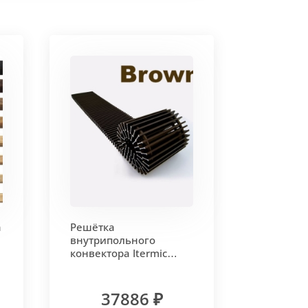
а
Решётка
внутрипольного
конвектора Itermic
т
алюминиевая SGA
4500.250.24 шаг 13,
цвет Brown
37886 ₽