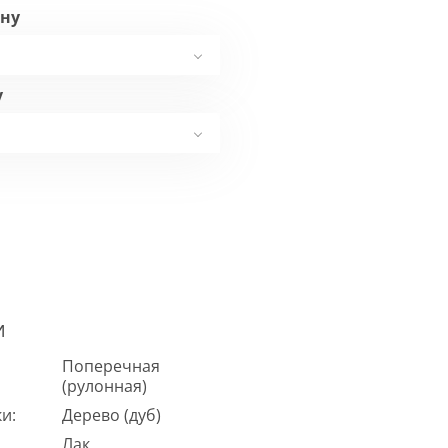
ну
у
И
Поперечная
(рулонная)
и:
Дерево (дуб)
Лак