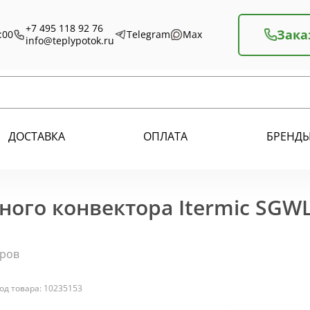
+7 495 118 92 76
Зака
:00
Telegram
Max
info@teplypotok.ru
ДОСТАВКА
ОПЛАТА
БРЕНД
ного конвектора Itermic SGW
оров
од товара: 10235153