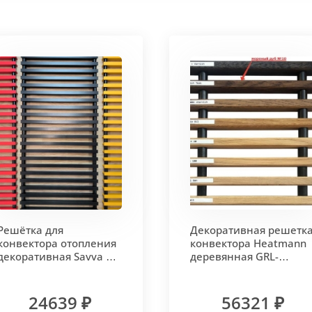
Решётка для
Декоративная решетк
конвектора отопления
конвектора Heatmann
декоративная Savva KV
деревянная GRL-
360x20x2200 тип 2002
350х2200 OKHVD1 цве
12 RAL
мореный дуб №10
24639 ₽
56321 ₽