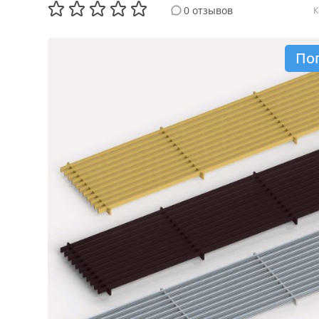
0 отзывов
К
По