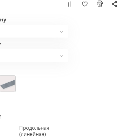
ну
у
И
Продольная
(линейная)