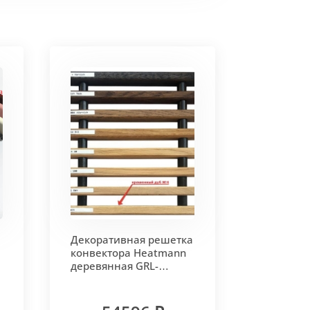
Декоративная решетка
конвектора Heatmann
деревянная GRL-
200х2300 OKHVD1 цвет
крашенный дуб №4