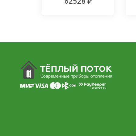
62528 ₽