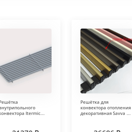
Решётка
Решётка для
внутрипольного
конвектора отопления
конвектора Itermic
декоративная Savva KV
алюминиевая LGA
380x20x1700 тип 2001
4300.250.24
Тёмная бронза
продольная, цвет