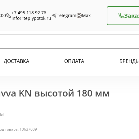
+7 495 118 92 76
Зака
:00
Telegram
Max
info@teplypotok.ru
ДОСТАВКА
ОПЛАТА
БРЕНД
vva KN высотой 180 мм
ры
од товара: 10637009