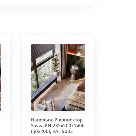
Напольный конвектор
0
Savva KN 235х500х1400
(50х200), RAL 9003