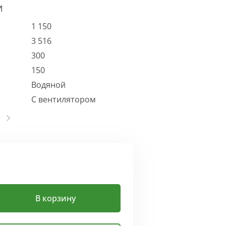
И
1 150
3 516
300
150
Водяной
С вентилятором
В корзину