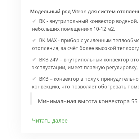
Модельный ряд Vitron для систем отоплен
ВК - внутрипольный конвектор водяной.
небольших помещениях 10-12 м2.
ВК.МАХ - прибор с усиленным теплообм
отопления, за счёт более высокой теплоот
ВКВ 24V – внутрипольный конвектор ото
эксплуатации, имеет плавную регулировку
ВКВ – конвектор в полу с принудительн
конвекцию, что позволяет обогревать по
Минимальная высота конвектора 55 
Особенности:
Читать далее
Корпус выполнен из оцинкованной стали 1
выполнена точно, без зазоров во избежан