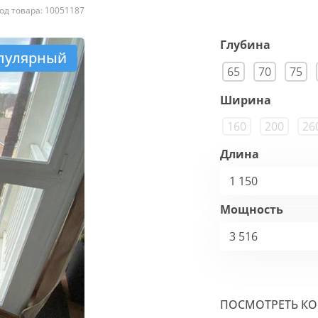
од товара: 10051187
Глубина
пулярный
65
70
75
Ширина
160
200
26
Длина
1 150
Мощность
3 516
ПОСМОТРЕТЬ К