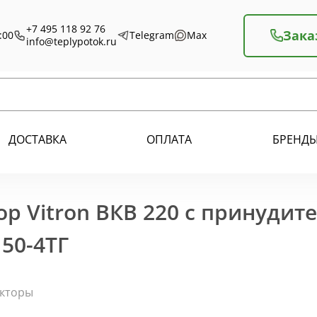
+7 495 118 92 76
Зака
:00
Telegram
Max
info@teplypotok.ru
ДОСТАВКА
ОПЛАТА
БРЕНД
р Vitron ВКВ 220 с принудит
50-4ТГ
екторы