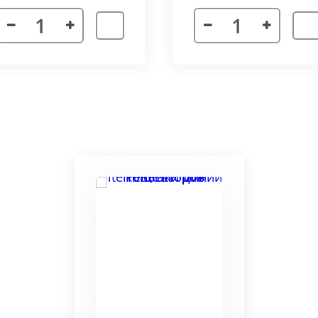
я. Придает прибору завершенности и помогает скрыть
а также увеличивает жесткость короба.
более изделий, которые соединяются болтами с торцевы
адиус 800 мм. Длина одного цельного радиусного конве
отдельных сегментов.
3000 мм поставляется отдельными частями. Соединение 
льное соединение.
ельный прибор позволяет создать идеальный микроклим
ля влажных помещений. Корпус конвектора изготавлив
ю систему.