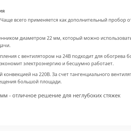
ия
 Чаще всего применяется как дополнительный пробор от
енником диаметром 22 мм, который можно использовать
дачи.
пления с вентилятором на 24В подходит для обогрева б
, экономит электроэнергию и бесшумно работает.
ой конвекцией на 220В. За счет тангенциального вентил
мещения большой площади.
мм - отличное решение для неглубоких стяжек
 мм и покрыт защитным слоем порошковой краски черно
ие попадания раствора. Монтажная плита защищает св