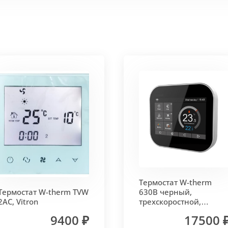
 корпус из высококачественной нержавеющей стали мар
т
. Состоит из бесшовных медных труб диаметра 15мм 
ым покрытием чёрного цвета.
родольная.
 - золото, бронза, чёрный, серебро (без доплат)
Термостат W-therm
 решетки - 13мм.
Может быть изменена на 10 или 18 мм
Термостат W-therm TVW
630В черный,
2AC, Vitron
трехскоростной,
MCB.630.Wi-Fi, Vitron
9400 ₽
17500 
лах.