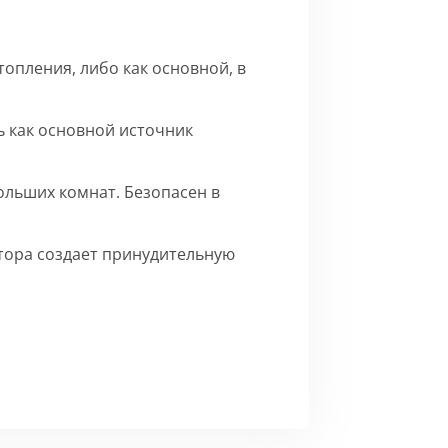
опления, либо как основной, в
 как основной источник
ольших комнат. Безопасен в
ятора создает принудительную
го матового цвета.
Сборка
ерху внутренние части на время