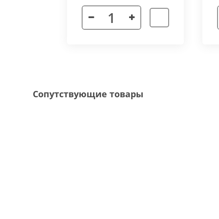
Декоративная рамка
выполнена из алюмини
напольного покрытия и короба конвектора, 
Типы рамок
смотрите в ленте фотографий.
Специальные исполнения:
Угловое исполнение
- состоит из 2х и 
Сопутствующие товары
соединения 70 градусов.
Радиусное исполнение
- минимальный р
большей длины, конвектор собирается из 
Составной конвектор
- длинной более 
конструкцию осуществляется через специа
Приточная вентиляция
- через отопит
Конвектор с дренажем
- применяются д
имеющим уклон для слива воды в дренажну